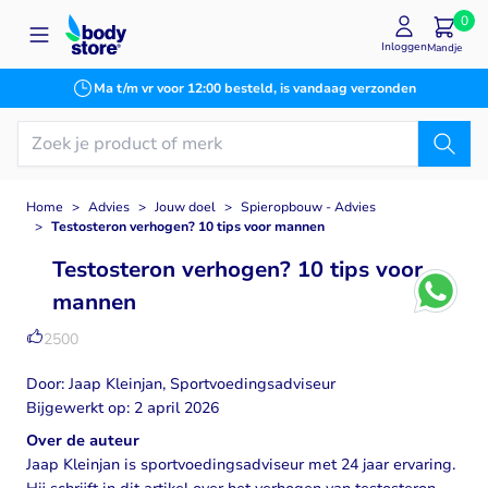
Ga naar de inhoud
0
Inloggen
Mandje
Koop nu, betaal later
Home
>
Advies
>
Jouw doel
>
Spieropbouw - Advies
>
Testosteron verhogen? 10 tips voor mannen
Testosteron verhogen? 10 tips voor
mannen
2500
Door: Jaap Kleinjan, Sportvoedingsadviseur
Bijgewerkt op: 2 april 2026
Over de auteur
Jaap Kleinjan is sportvoedingsadviseur met 24 jaar ervaring.