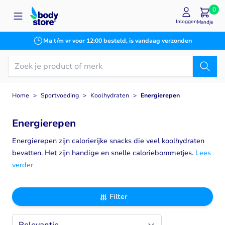
Ga naar de inhoud
0
Inloggen
Mandje
Ma t/m vr voor 12:00 besteld, is vandaag verzonden
Home
>
Sportvoeding
>
Koolhydraten
>
Energierepen
Energierepen
Energierepen zijn calorierijke snacks die veel koolhydraten
bevatten. Het zijn handige en snelle caloriebommetjes.
Lees
verder
Filter