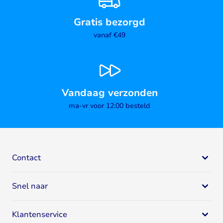
Gratis bezorgd
vanaf €49
Vandaag verzonden
ma-vr voor 12:00 besteld
Contact
Bodystore
Snel naar
Mail:
klantenservice@bodystore.nl
Naar
contactgegevens
Eiwit supplementen
Specialist in gezondheid en fitness
Klantenservice
Eiwitshakes
Breed assortiment