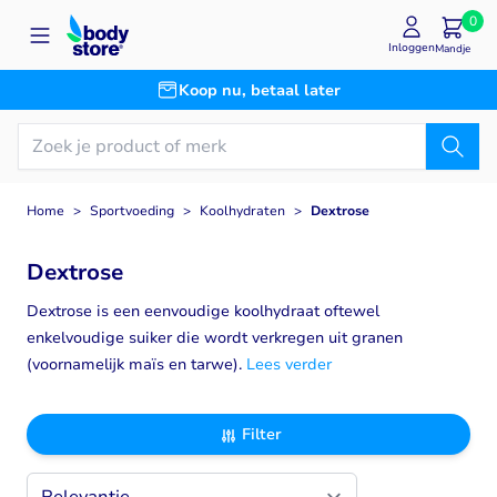
Ga naar de inhoud
0
Inloggen
Mandje
Koop nu, betaal later
Home
>
Sportvoeding
>
Koolhydraten
>
Dextrose
Dextrose
Dextrose is een eenvoudige koolhydraat oftewel
enkelvoudige suiker die wordt verkregen uit granen
(voornamelijk maïs en tarwe).
Lees verder
Filter