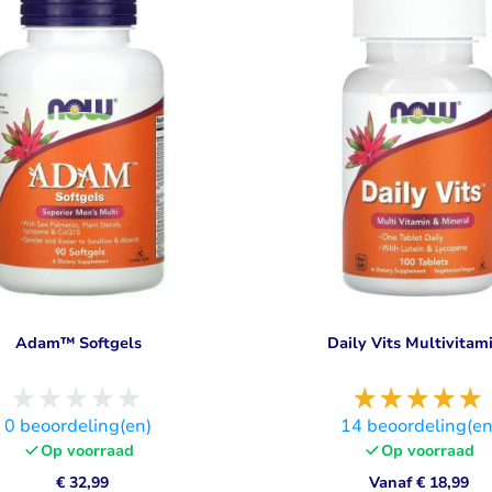
Visolie & Omega
Vitamine D
Bekijk alles
Bekijk alles
Adam™ Softgels
Daily Vits Multivitam
0
beoordeling(en)
14
beoordeling(en
Op voorraad
Op voorraad
€ 32,99
Vanaf
€ 18,99