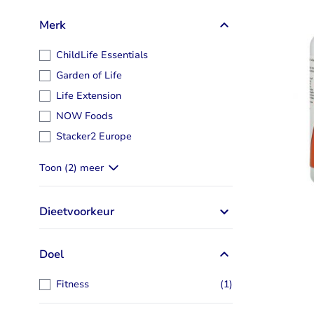
Taurine
Rhodiola
Merk
Bekijk alles
Bekijk alles
ChildLife Essentials
Garden of Life
Life Extension
NOW Foods
Stacker2 Europe
Toon (2) meer
Dieetvoorkeur
Doel
artikel
Fitness
(1)