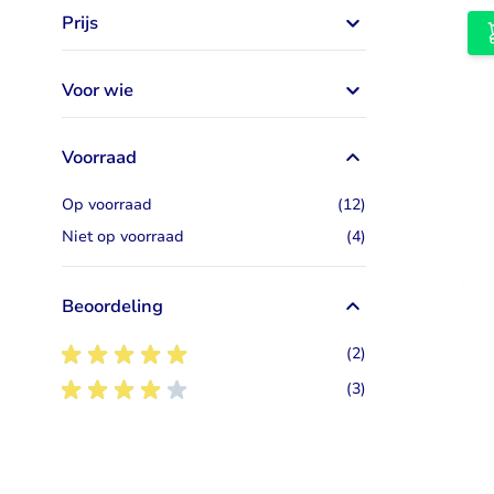
Prijs
Voor wie
Voorraad
artikelen
Op voorraad
(12)
artikelen
Niet op voorraad
(4)
Beoordeling
5
artikelen
(2)
4
artikelen
(3)