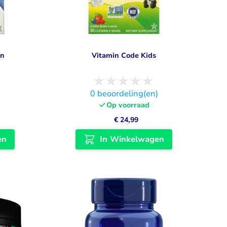
en
Vitamin Code Kids
)
0
beoordeling(en)
Op voorraad
€ 24,99
en
In Winkelwagen