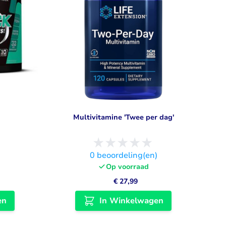
Multivitamine 'Twee per dag'
)
0
beoordeling(en)
Op voorraad
€ 27,99
en
In Winkelwagen