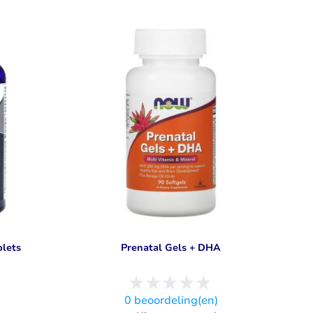
blets
Prenatal Gels + DHA
)
0
beoordeling(en)