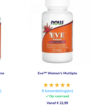
Libido
Bekijk alles
ine
Eve™ Women's Multiple
)
8
beoordeling(en)
Op voorraad
Vanaf
€ 22,99