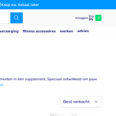
Koop nu, betaal later
Inloggen
0
advies
merken
verzorging
fitness accessoires
Caseine eiwit
poeder
Speciaal voor
Slaap
saat
g
Blaas
es
n
Bloedsuikerspiegel
Detox
ementen in één supplement. Speciaal ontwikkeld om jouw
er
Gemoedstoestand
Gewrichten
(thiamine)
w
Hart & Bloedvaten
2
svermogen
Hersenen
Immuunsysteem