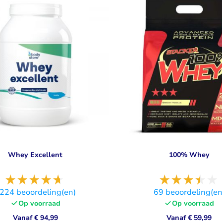
Visolie & Omega
Vitamine D
Bekijk alles
Bekijk alles
Whey Excellent
100% Whey
1224
beoordeling(en)
69
beoordeling(en
Op voorraad
Op voorraad
Vanaf
€ 94,99
Vanaf
€ 59,99