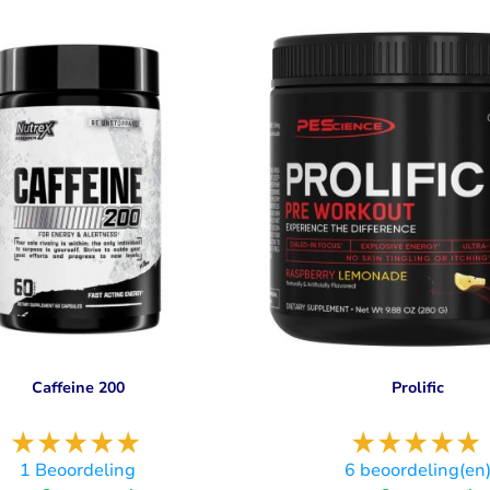
Caffeine 200
Prolific
1
Beoordeling
6
beoordeling(en