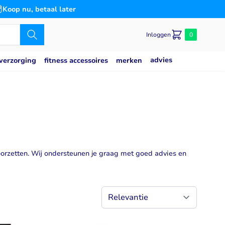
Koop nu, betaal later
Inloggen
0
advies
merken
verzorging
fitness accessoires
Caseine eiwit
poeder
Speciaal voor
Slaap
saat
g
Blaas
es
n
Bloedsuikerspiegel
Detox
oorzetten. Wij ondersteunen je graag met goed advies en
Gemoedstoestand
Gewrichten
(thiamine)
w
Hart & Bloedvaten
2
svermogen
Hersenen
Immuunsysteem