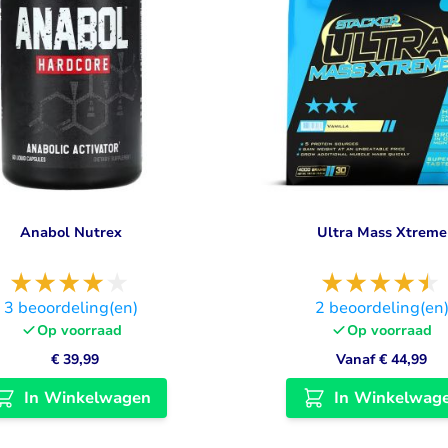
Anabol Nutrex
Ultra Mass Xtreme
3
beoordeling(en)
2
beoordeling(en
Op voorraad
Op voorraad
€ 39,99
Vanaf
€ 44,99
In Winkelwagen
In Winkelwag