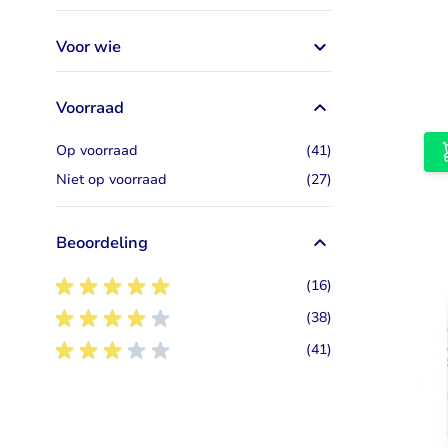
Voor wie
Voorraad
artikelen
Op voorraad
(41)
artikelen
Niet op voorraad
(27)
Beoordeling
5
artikelen
(16)
4
artikelen
(38)
3
artikelen
(41)