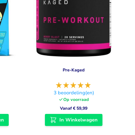
Pre-Kaged
)
3
beoordeling(en)
Op voorraad
Vanaf
€ 59,99
en
In Winkelwagen