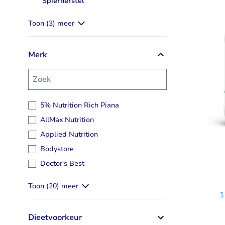
Spierherstel
Spierherstel
Taurine
Rhodiola
Toon (3) meer
Bekijk alles
Bekijk alles
Merk
Zoek
5% Nutrition Rich Piana
AllMax Nutrition
Applied Nutrition
Bodystore
Doctor's Best
Toon (20) meer
Dieetvoorkeur