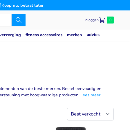
Koop nu, betaal later
Inloggen
0
advies
merken
verzorging
fitness accessoires
Caseine eiwit
poeder
Speciaal voor
Slaap
saat
g
Blaas
es
n
Bloedsuikerspiegel
Detox
plementen van de beste merken. Bestel eenvoudig en
ndersteuning met hoogwaardige producten.
Gemoedstoestand
Lees meer
Gewrichten
(thiamine)
w
Hart & Bloedvaten
2
svermogen
Hersenen
Immuunsysteem