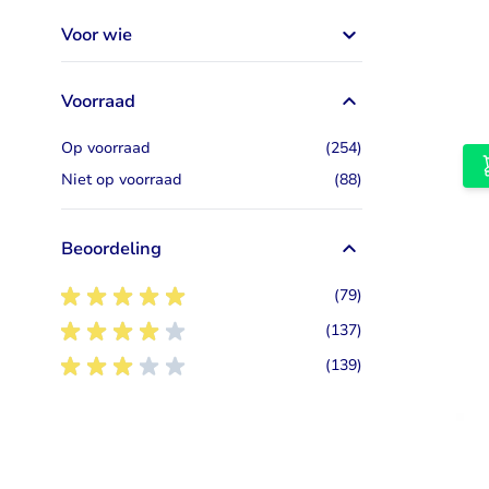
Voor wie
Voorraad
artikelen
Op voorraad
(254)
artikelen
Niet op voorraad
(88)
Beoordeling
5
artikelen
(79)
4
artikelen
(137)
3
artikelen
(139)