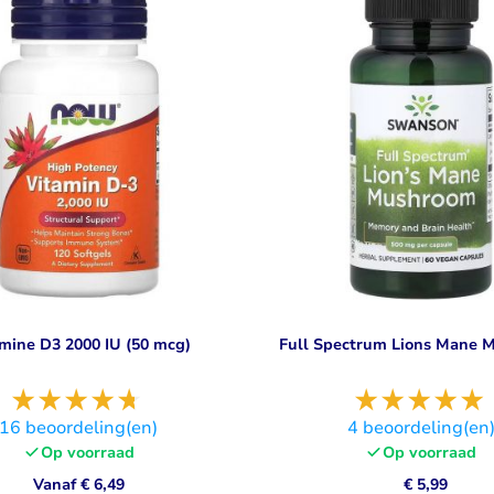
Visolie & Omega
Vitamine D
Bekijk alles
Bekijk alles
mine D3 2000 IU (50 mcg)
Full Spectrum Lions Mane
16
beoordeling(en)
4
beoordeling(en
Op voorraad
Op voorraad
Vanaf
€ 6,49
€ 5,99