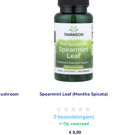
Libido
Bekijk alles
 Mushroom
Spearmint Leaf (Mentha Spicata)
)
0
beoordeling(en)
Op voorraad
€ 8,99