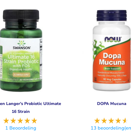
en Langer's Probiotic Ultimate
DOPA Mucuna
16 Strain
1
Beoordeling
13
beoordeling(en