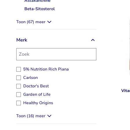
Astaxanthine
Astaxanthine
Taurine
Rhodiola
Beta-Sitosterol
Beta-Sitosterol
Bekijk alles
Bekijk alles
Toon (67) meer
Merk
Zoek
5% Nutrition Rich Piana
Carlson
Doctor's Best
Vita
Garden of Life
Healthy Origins
Toon (16) meer