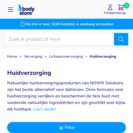
Ga naar de inhoud
0
Inloggen
Mandje
Ma t/m vr voor 12:00 besteld, is vandaag verzonden
Home
>
Verzorging
>
Lichaamsverzorging
>
Huidverzorging
Huidverzorging
Natuurlijke huidverzorgingsproducten van NOW® Solutions
zijn het beste alternatief voor tijdreizen. Onze formules voor
huidverzorging verrijken en beschermen de tere huid met
voedende natuurlijke ingrediënten en zijn geschikt voor bijna
elk huidtype.
Lees verder
Filter