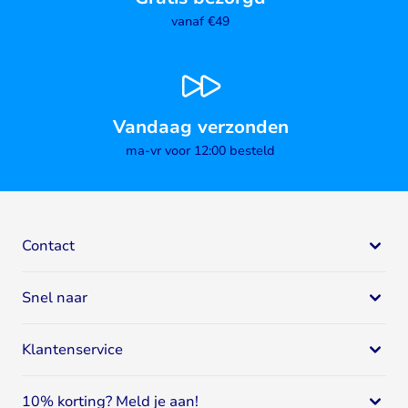
vanaf €49
Vandaag verzonden
ma-vr voor 12:00 besteld
Contact
Bodystore
Snel naar
Mail:
klantenservice@bodystore.nl
Naar
contactgegevens
Eiwit supplementen
Specialist in gezondheid en fitness
Klantenservice
Eiwitshakes
Breed assortiment
Whey proteïne
Klantenservice
Deskundig advies
Sportvoeding
10% korting? Meld je aan!
Spaar voor korting