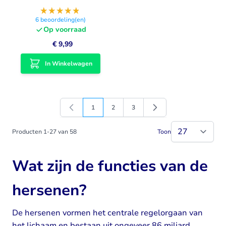
6
beoordeling(en)
Op voorraad
€ 9,99
In Winkelwagen
1
2
3
U lees momenteel pagina
Pagina
Pagina
Producten
1
-
27
van
58
Toon
Wat zijn de functies van de
hersenen?
De hersenen vormen het centrale regelorgaan van
het lichaam en bestaan uit ongeveer 86 miljard