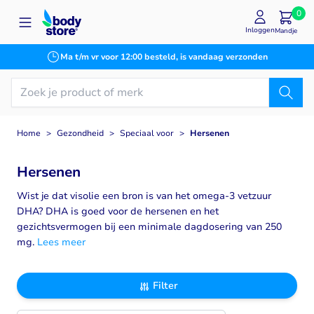
Ga naar de inhoud
0
Inloggen
Mandje
Ma t/m vr voor 12:00 besteld, is vandaag verzonden
Home
>
Gezondheid
>
Speciaal voor
>
Hersenen
Hersenen
Wist je dat visolie een bron is van het omega-3 vetzuur
DHA? DHA is goed voor de hersenen en het
gezichtsvermogen bij een minimale dagdosering van 250
mg.
Lees meer
Filter