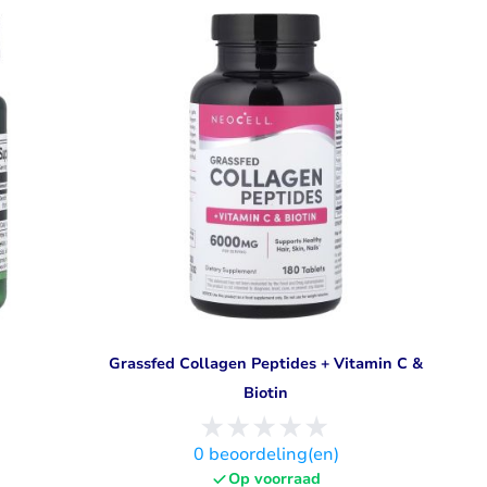
Grassfed Collagen Peptides + Vitamin C &
Biotin
)
0
beoordeling(en)
Op voorraad