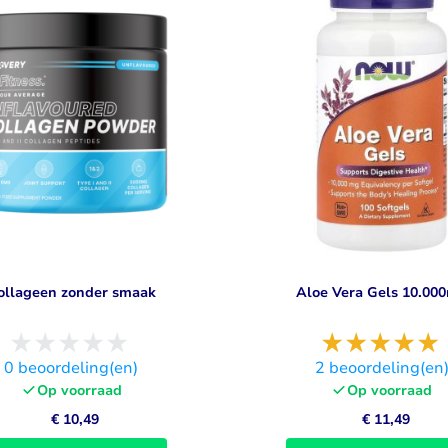
Visolie & Omega
Vitamine D
Bekijk alles
Bekijk alles
ollageen zonder smaak
Aloe Vera Gels 10.00
0
beoordeling(en)
2
beoordeling(en
Op voorraad
Op voorraad
€ 10,49
€ 11,49