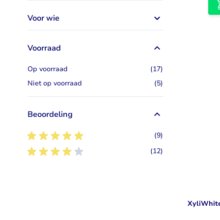
Voor wie
Voorraad
artikelen
Op voorraad
(17)
artikelen
Niet op voorraad
(5)
Beoordeling
5
artikelen
(9)
4
artikelen
(12)
XyliWhit