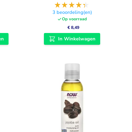
)
3
beoordeling(en)
Op voorraad
€ 8,49
en
In Winkelwagen