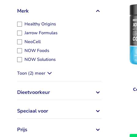
Taurine
Rhodiola
Merk
Bekijk alles
Bekijk alles
Healthy Origins
Jarrow Formulas
NeoCell
NOW Foods
NOW Solutions
Toon (2) meer
C
Dieetvoorkeur
Speciaal voor
Prijs