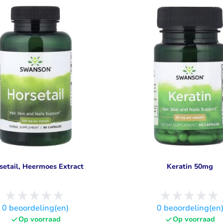
setail, Heermoes Extract
Keratin 50mg
0
beoordeling(en)
0
beoordeling(en
Op voorraad
Op voorraad