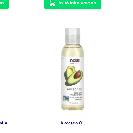
en
In Winkelwagen
olie
Avocado Oil