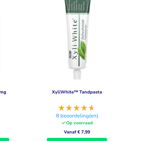
Libido
Bekijk alles
0mg
XyliWhite™ Tandpasta
)
8
beoordeling(en)
Op voorraad
Vanaf
€ 7,99