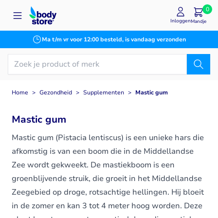
Ga naar de inhoud
0
Inloggen
Mandje
Ma t/m vr voor 12:00 besteld, is vandaag verzonden
Home
>
Gezondheid
>
Supplementen
>
Mastic gum
Mastic gum
Mastic gum (Pistacia lentiscus) is een unieke hars die
afkomstig is van een boom die in de Middellandse
Zee wordt gekweekt. De mastiekboom is een
groenblijvende struik, die groeit in het Middellandse
Zeegebied op droge, rotsachtige hellingen. Hij bloeit
in de zomer en kan 3 tot 4 meter hoog worden. Deze