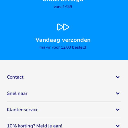
vanaf €49
Vandaag verzonden
ma-vr voor 12:00 besteld
Contact
Bodystore
Snel naar
Mail:
klantenservice@bodystore.nl
Naar
contactgegevens
Eiwit supplementen
Specialist in gezondheid en fitness
Klantenservice
Eiwitshakes
Breed assortiment
Whey proteïne
Klantenservice
Deskundig advies
Sportvoeding
10% korting? Meld je aan!
Spaar voor korting