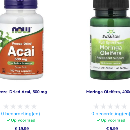
Visolie & Omega
Vitamine D
Bekijk alles
Bekijk alles
eeze-Dried Acai, 500 mg
Moringa Oleifera, 40
0
beoordeling(en)
0
beoordeling(en
Op voorraad
Op voorraad
€ 19,99
€ 5,99