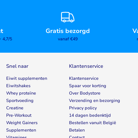
st
Gratis bezorgd
V
4,7/5
vanaf €49
Snel naar
Klantenservice
Eiwit supplementen
Klantenservice
Eiwitshakes
Spaar voor korting
Whey proteïne
Over Bodystore
Sportvoeding
Verzending en bezorging
Creatine
Privacy policy
Pre-Workout
14 dagen bedenktijd
Weight Gainers
Bestellen vanuit België
Supplementen
Betalen
Vitamines
Contact