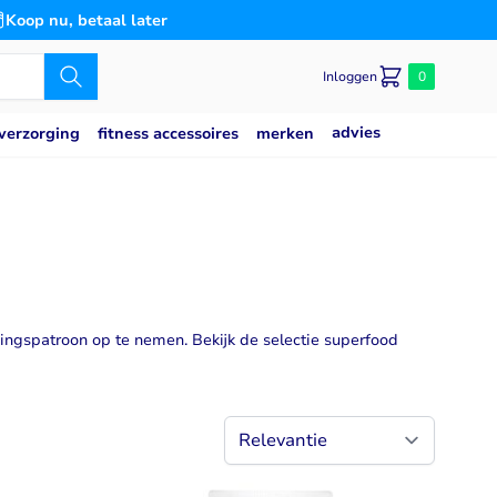
Koop nu, betaal later
Inloggen
0
advies
merken
verzorging
fitness accessoires
Caseine eiwit
poeder
Speciaal voor
Slaap
saat
g
Blaas
es
n
Bloedsuikerspiegel
Detox
edingspatroon op te nemen. Bekijk de selectie superfood
Gemoedstoestand
Gewrichten
(thiamine)
w
Hart & Bloedvaten
2
svermogen
Hersenen
Immuunsysteem