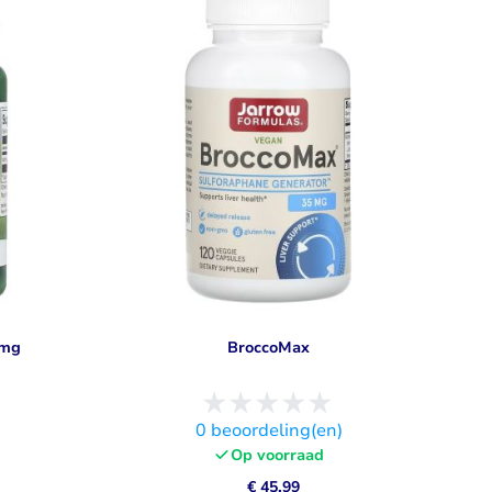
Libido
Bekijk alles
0mg
BroccoMax
)
0
beoordeling(en)
Op voorraad
€ 45,99