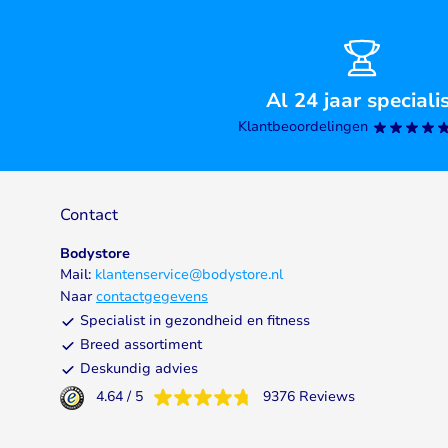
Al 24 jaar speciali
Klantbeoordelingen
Contact
Bodystore
Mail:
klantenservice@bodystore.nl
Naar
contactgegevens
Specialist in gezondheid en fitness
Breed assortiment
Deskundig advies
4.64
/
5
9376
Reviews