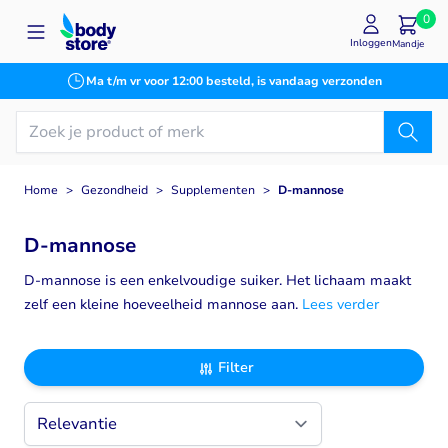
Ga naar de inhoud
0
Inloggen
Mandje
Ma t/m vr voor 12:00 besteld, is vandaag verzonden
Home
>
Gezondheid
>
Supplementen
>
D-mannose
D-mannose
D-mannose is een enkelvoudige suiker. Het lichaam maakt
zelf een kleine hoeveelheid mannose aan.
Lees verder
Filter