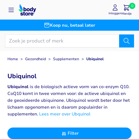
Ga naar de inhoud
0
Inloggen
Mandje
Koop nu, betaal later
Home
>
Gezondheid
>
Supplementen
>
Ubiquinol
Ubiquinol
Ubiquinol
is de biologisch actieve vorm van co‑enzym Q10.
CoQ10 komt in twee vormen voor: de actieve ubiquinol en
de geoxideerde ubiquinone. Ubiquinol wordt beter door het
lichaam opgenomen en is daarom populairder in
supplementen.
Lees meer over Ubquinol
Filter