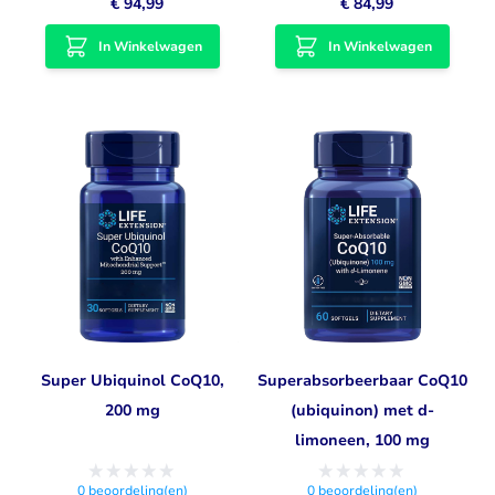
€ 94,99
€ 84,99
In Winkelwagen
In Winkelwagen
Super Ubiquinol CoQ10,
Superabsorbeerbaar CoQ10
200 mg
(ubiquinon) met d-
limoneen, 100 mg
0
beoordeling(en)
0
beoordeling(en)