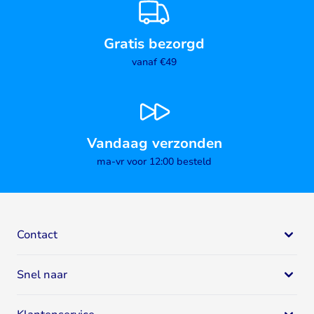
Gratis bezorgd
vanaf €49
Vandaag verzonden
ma-vr voor 12:00 besteld
Contact
Bodystore
Snel naar
Mail:
klantenservice@bodystore.nl
Naar
contactgegevens
Eiwit supplementen
Specialist in gezondheid en fitness