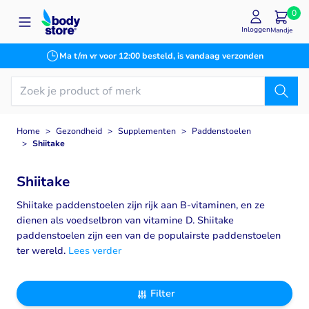
Ga naar de inhoud
0
Inloggen
Mandje
Ma t/m vr voor 12:00 besteld, is vandaag verzonden
Home
>
Gezondheid
>
Supplementen
>
Paddenstoelen
>
Shiitake
Shiitake
Shiitake paddenstoelen zijn rijk aan B-vitaminen, en ze
dienen als voedselbron van vitamine D. Shiitake
paddenstoelen zijn een van de populairste paddenstoelen
ter wereld.
Lees verder
Filter