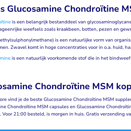
is Glucosamine Chondroïtine 
ïtine
is een belangrijk bestanddeel van glycosaminoglycan
lageenrijke weefsels zoals kraakbeen, botten, pezen en gew
ethylsulphonylmethane) is een natuurlijke vorm van organis
en. Zwavel komt in hoge concentraties voor in o.a. huid, ha
amine
is een natuurlijk voorkomende stof die in het bindweef
osamine Chondroïtine MSM kope
tore vind je de beste Glucosamine Chondroïtine MSM supplem
ne Chondroïtine MSM capsules en Glucosamine Chondroïtine
 Voor 21:00 besteld, is morgen in huis. Gratis verzending v