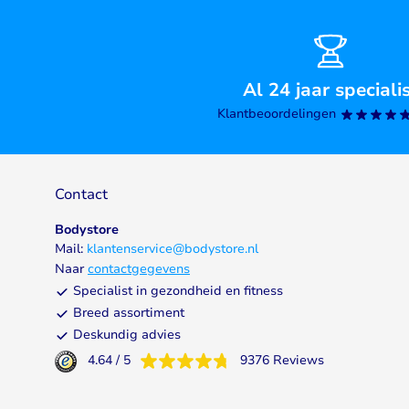
Al 24 jaar speciali
Klantbeoordelingen
Contact
Bodystore
Mail:
klantenservice@bodystore.nl
Naar
contactgegevens
Specialist in gezondheid en fitness
Breed assortiment
Deskundig advies
4.64
/
5
9376
Reviews