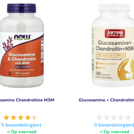
Visolie & Omega
Vitamine D
Bekijk alles
Bekijk alles
samine Chondroitine MSM
Glucosamine + Chondroiti
5
beoordeling(en)
0
beoordeling(en
Op voorraad
Op voorraad