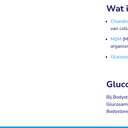
Wat 
Chondro
van col
MSM
(M
organism
Glucos
Gluc
Bij Bodys
Glucosami
Bodystore.