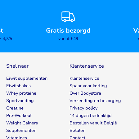
st
Gratis bezorgd
V
4,7/5
vanaf €49
Snel naar
Klantenservice
Eiwit supplementen
Klantenservice
Eiwitshakes
Spaar voor korting
Whey proteïne
Over Bodystore
Sportvoeding
Verzending en bezorging
Creatine
Privacy policy
Pre-Workout
14 dagen bedenktijd
Weight Gainers
Bestellen vanuit België
Supplementen
Betalen
Vitamines
Contact