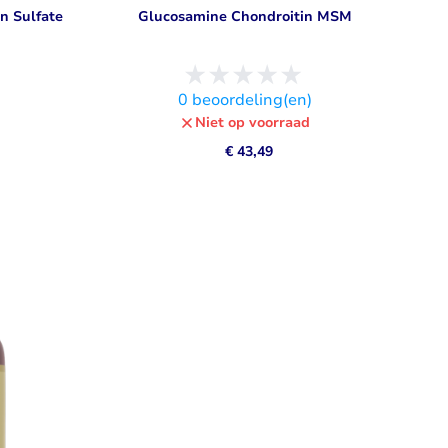
n Sulfate
Glucosamine Chondroitin MSM
0
beoordeling(en)
Niet op voorraad
€ 43,49