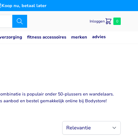
Koop nu, betaal later
Inloggen
0
advies
merken
verzorging
fitness accessoires
Caseine eiwit
poeder
Speciaal voor
Slaap
saat
g
Blaas
es
n
Bloedsuikerspiegel
Detox
ombinatie is populair onder 50-plussers en wandelaars.
 aanbod en bestel gemakkelijk online bij Bodystore!
Gemoedstoestand
Gewrichten
(thiamine)
w
Hart & Bloedvaten
2
svermogen
Hersenen
Immuunsysteem