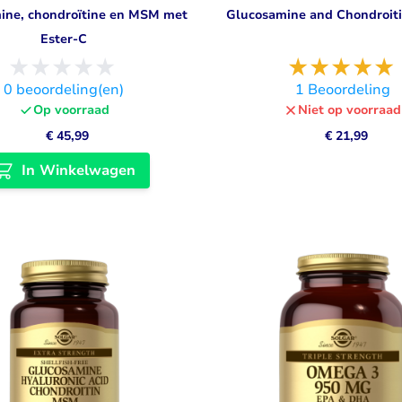
ine, chondroïtine en MSM met
Glucosamine and Chondroiti
Ester-C
0
beoordeling(en)
1
Beoordeling
Op voorraad
Niet op voorraad
€ 45,99
€ 21,99
In Winkelwagen