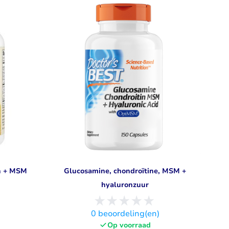
Libido
Bekijk alles
n + MSM
Glucosamine, chondroïtine, MSM +
hyaluronzuur
)
0
beoordeling(en)
Op voorraad