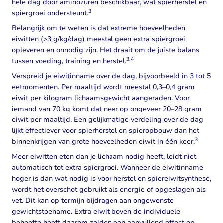
hele dag door aminozuren beschikbaar, wat spierherstel en
3
spiergroei ondersteunt.
Belangrijk om te weten is dat extreme hoeveelheden
eiwitten (>3 g/kg/dag) meestal geen extra spiergroei
opleveren en onnodig zijn. Het draait om de juiste balans
3,4
tussen voeding, training en herstel.
Verspreid je eiwitinname over de dag, bijvoorbeeld in 3 tot 5
eetmomenten. Per maaltijd wordt meestal 0,3–0,4 gram
eiwit per kilogram lichaamsgewicht aangeraden. Voor
iemand van 70 kg komt dat neer op ongeveer 20–28 gram
eiwit per maaltijd. Een gelijkmatige verdeling over de dag
lijkt effectiever voor spierherstel en spieropbouw dan het
3
binnenkrijgen van grote hoeveelheden eiwit in één keer.
Meer eiwitten eten dan je lichaam nodig heeft, leidt niet
automatisch tot extra spiergroei. Wanneer de eiwitinname
hoger is dan wat nodig is voor herstel en spiereiwitsynthese,
wordt het overschot gebruikt als energie of opgeslagen als
vet. Dit kan op termijn bijdragen aan ongewenste
gewichtstoename. Extra eiwit boven de individuele
behoefte heeft daarom zelden een aanvullend effect op