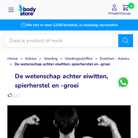
Ga naar de inhoud
0
Inloggen
Mandje
Ma t/m vr voor 12:00 besteld, is vandaag verzonden
Home
>
Advies
>
Voeding
>
Voedingsstoffen
>
Eiwitten - Advies
>
De wetenschap achter eiwitten, spierherstel en -groei
De wetenschap achter eiwitten,
spierherstel en -groei
122