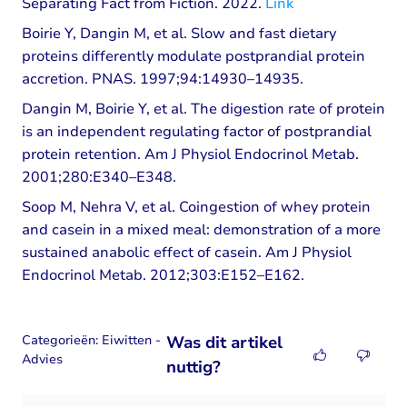
Separating Fact from Fiction. 2022.
Link
Boirie Y, Dangin M, et al. Slow and fast dietary
proteins differently modulate postprandial protein
accretion. PNAS. 1997;94:14930–14935.
Dangin M, Boirie Y, et al. The digestion rate of protein
is an independent regulating factor of postprandial
protein retention. Am J Physiol Endocrinol Metab.
2001;280:E340–E348.
Soop M, Nehra V, et al. Coingestion of whey protein
and casein in a mixed meal: demonstration of a more
sustained anabolic effect of casein. Am J Physiol
Endocrinol Metab. 2012;303:E152–E162.
Categorieën:
Eiwitten -
Was dit artikel
Advies
nuttig?