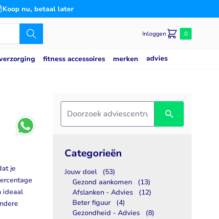
Koop nu, betaal later
Inloggen
0
advies
merken
verzorging
fitness accessoires
Caseine eiwit
poeder
Speciaal voor
Slaap
saat
g
Blaas
es
n
Bloedsuikerspiegel
Detox
Categorieën
Gemoedstoestand
at je
Jouw doel
(53)
Gewrichten
tpercentage
Gezond aankomen
(13)
(thiamine)
w
Hart & Bloedvaten
 ideaal
Afslanken - Advies
(12)
2
svermogen
Hersenen
Beter figuur
(4)
andere
Gezondheid - Advies
(8)
Immuunsysteem