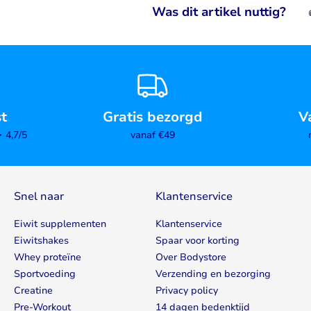
Was dit artikel nuttig?
st
Gratis bezorgd
V
4,7/5
vanaf €49
Snel naar
Klantenservice
Eiwit supplementen
Klantenservice
Eiwitshakes
Spaar voor korting
Whey proteïne
Over Bodystore
Sportvoeding
Verzending en bezorging
Creatine
Privacy policy
Pre-Workout
14 dagen bedenktijd