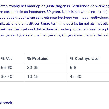
unt eten, zolang het maar op de juiste dagen is. Gedurende de werkda
raten consumptie tot hoogstens 30 gram. Maar in het weekend (za-zo) 
twee dagen weer terug schakelt naar het hoog vet - laag koolhydraat
 als energie. Is dit een lange termijn dieet? Ja. En net als met elk
nderzoek heeft aangetoond dat je daarna zonder problemen weer terug 
 is, geweldig, als dat niet het geval is, kun je verwachten dat het vet
% Vet
% Proteine
% Koolhydraten
55-60
30-35
5-8
30-40
10-15
45-60
derzoek