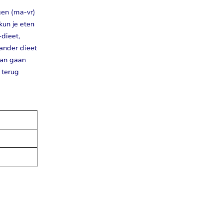
gen (ma-vr)
kun je eten
-dieet,
 ander dieet
kan gaan
 terug