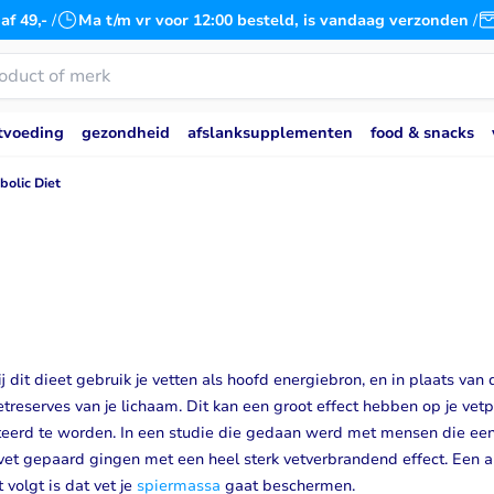
af 49,-
/
Ma t/m vr voor 12:00 besteld, is vandaag verzonden
/
tvoeding
gezondheid
afslanksupplementen
food & snacks
bolic Diet
s
ruiden
acks
e
Koolhydraatarm
Pre Workouts
Vegan Eiwitten
Supplementen
Ketogeen Dieet
Lichaamsverzorging
Whey Eiwit
Vitamines
Doel
kshakes
a
n
Koolhydraatarme repen
Pre-Workout met cafeïne
Erwten Eiwit
Alfaliponzuur
Keto Repen
Beauty Supplementen
Whey Isolaat
Biotine
Bulken
eiwitshakes
es
Low carb snacks
Stimulant Vrije Pre Workout
Rijst Eiwit
Astaxanthine
Haarverzorging
Whey hydroli
Magnesium
Bodybuildin
kes
ut
MCT Olie
Soja Proteïne
Collageen poeder
Huidverzorging
Multivitamin
Droogtraine
Natuurlijke zoetstoffen
CoQ10
Tandpasta zonder fluoride
Niacine (B3)
Energie
a
Suikervervangers
Enzymen
Selenium
Spierherstel
 dit dieet gebruik je vetten als hoofd energiebron, en in plaats van d
s
extract
Glutathion
Vitamine A
Spierkracht
vetreserves van je lichaam. Dit kan een groot effect hebben op je ve
Hyaluronzuur
Vitamine B1 
Spieropbou
nteerd te worden. In een studie die gedaan werd met mensen die een
Lecithine
Vitamine B1
Uithouding
 vet gepaard gingen met een heel sterk vetverbrandend effect. Een 
 volgt is dat vet je
spiermassa
gaat beschermen.
ls
Nootropics
Vitamine C