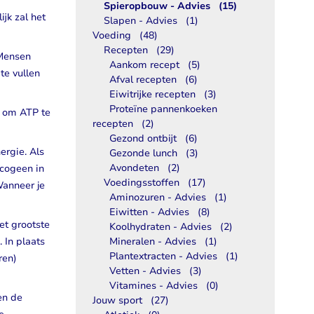
Spieropbouw - Advies
(15)
ijk zal het
Libido
Slapen - Advies
(1)
Voeding
(48)
Bekijk alles
Recepten
(29)
 Mensen
Aankom recept
(5)
te vullen
Afval recepten
(6)
Eiwitrijke recepten
(3)
Proteïne pannenkoeken
n om ATP te
recepten
(2)
Gezond ontbijt
(6)
ergie. Als
Gezonde lunch
(3)
Avondeten
(2)
ycogeen in
Voedingsstoffen
(17)
Wanneer je
Aminozuren - Advies
(1)
Eiwitten - Advies
(8)
et grootste
Koolhydraten - Advies
(2)
 In plaats
Mineralen - Advies
(1)
Plantextracten - Advies
(1)
ren)
Vetten - Advies
(3)
Vitamines - Advies
(0)
en de
Jouw sport
(27)