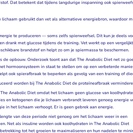
stof. Dat betekent dat tijdens langdurige inspanning ook spierweef
Je lichaam gebruikt dan vet als alternatieve energiebron, waardoor m
 energie te produceren — soms zelfs spierweefsel. Dit kun je deels 
en drank met glucose tijdens de training. Vet werkt op een vergelij
 beschikbare brandstof en helpt zo om je spiermassa te beschermen.
ls de opbouw. Onderzoek toont aan dat The Anabolic Diet net zo goe
het hormoonsysteem in staat te stellen om op een verbeterde manier
elpt ook spierafbraak te beperken als gevolg van een training of die
ceerd worden bij The Anabolic Diet de proteïneafbraak vermindere
 The Anabolic Diet omdat het lichaam geen glucose van koolhydrat
cerides en ketogenen die je lichaam verbrandt leveren genoeg energie 
gie in het lichaam verhoogt. Er is geen gebrek aan energie.
 lengte van deze periode niet genoeg om het lichaam weer in een
n. Net als insuline worden ook koolhydraten in The Anabolic Diet
etrekking tot het groeien te maximaliseren en hun nadelen te mini