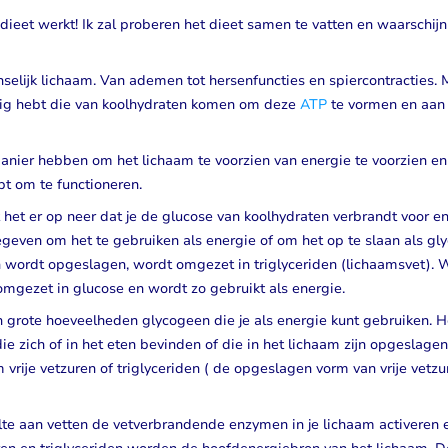
dieet werkt! Ik zal proberen het dieet samen te vatten en waarschijnl
Visolie & Omega
Vitamine D
Bekijk alles
Bekijk alles
enselijk lichaam. Van ademen tot hersenfuncties en spiercontracties.
dig hebt die van koolhydraten komen om deze
ATP
te vormen en aan 
anier hebben om het lichaam te voorzien van energie te voorzien e
bt om te functioneren.
het er op neer dat je de glucose van koolhydraten verbrandt voor en
egeven om het te gebruiken als energie of om het op te slaan als gl
en wordt opgeslagen, wordt omgezet in triglyceriden (lichaamsvet). 
mgezet in glucose en wordt zo gebruikt als energie.
en grote hoeveelheden glycogeen die je als energie kunt gebruiken. H
e zich of in het eten bevinden of die in het lichaam zijn opgeslagen.
 vrije vetzuren of triglyceriden ( de opgeslagen vorm van vrije vetzu
te aan vetten de vetverbrandende enzymen in je lichaam activeren 