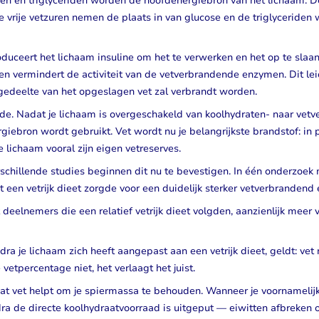
en en triglyceriden worden de hoofdenergiebron van het lichaam. D
e vrije vetzuren nemen de plaats in van glucose en de triglyceriden 
oduceert het lichaam insuline om het te verwerken en het op te slaa
en vermindert de activiteit van de vetverbrandende enzymen. Dit lei
 gedeelte van het opgeslagen vet zal verbrandt worden.
elde. Nadat je lichaam is overgeschakeld van koolhydraten- naar vetv
rgiebron wordt gebruikt. Vet wordt nu je belangrijkste brandstof: in 
e lichaam vooral zijn eigen vetreserves.
rschillende studies beginnen dit nu te bevestigen. In één onderzoek
n vetrijk dieet zorgde voor een duidelijk sterker vetverbrandend e
eelnemers die een relatief vetrijk dieet volgden, aanzienlijk meer v
ra je lichaam zich heeft aangepast aan een vetrijk dieet, geldt: ve
vetpercentage niet, het verlaagt het juist.
 dat vet helpt om je spiermassa te behouden. Wanneer je voornamelij
dra de directe koolhydraatvoorraad is uitgeput — eiwitten afbreken