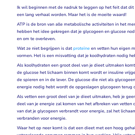
Ik wil beginnen met de nadruk te leggen op het feit dat dit 
Taurine
Rhodiola
een lang verhaal worden. Maar het is de moeite waard!
Bekijk alles
Bekijk alles
ATP is de bron van alle metabolische activiteiten in het m
hebben het idee gekregen dat je glycogeen en glucose no
en om te overleven.
Wat ze niet begrijpen is dat
proteïne
en vetten hun eigen m
vormen. Het is een misvatting dat je koolhydraten nodig he
Als koolhydraten een groot deel van je dieet uitmaken komt 
de glucose het lichaam binnen komt wordt er insuline vrijg
de spieren en in de lever. De glucose die niet als glycoge
energie nodig hebt wordt de opgeslagen glycogeen terug o
Als vetten een groot deel van je dieet uitmaken, heb je ge
deel van je energie zal komen van het afbreken van vetten di
van dat je glycogeen verbrandt voor energie, zal het lichaam
verbranden voor energie.
Waar het op neer komt is dat een dieet met een hoog gehal