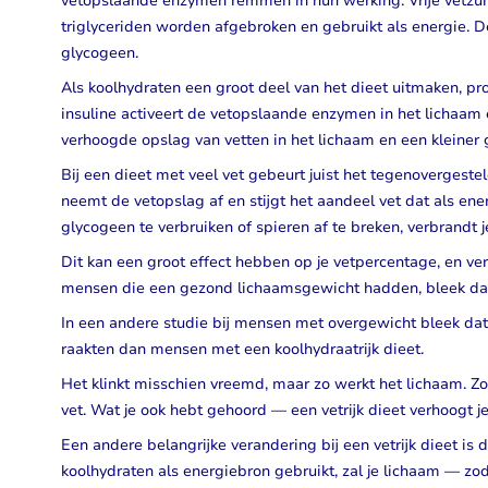
vetopslaande enzymen remmen in hun werking. Vrije vetzur
triglyceriden worden afgebroken en gebruikt als energie. D
glycogeen.
Als koolhydraten een groot deel van het dieet uitmaken, pr
insuline activeert de vetopslaande enzymen in het lichaam 
verhoogde opslag van vetten in het lichaam en een kleiner
Bij een dieet met veel vet gebeurt juist het tegenovergest
neemt de vetopslag af en stijgt het aandeel vet dat als ene
glycogeen te verbruiken of spieren af te breken, verbrandt j
Dit kan een groot effect hebben op je vetpercentage, en ve
mensen die een gezond lichaamsgewicht hadden, bleek dat ee
In een andere studie bij mensen met overgewicht bleek dat d
raakten dan mensen met een koolhydraatrijk dieet.
Het klinkt misschien vreemd, maar zo werkt het lichaam. Zod
vet. Wat je ook hebt gehoord — een vetrijk dieet verhoogt je 
Een andere belangrijke verandering bij een vetrijk dieet is
koolhydraten als energiebron gebruikt, zal je lichaam — zo