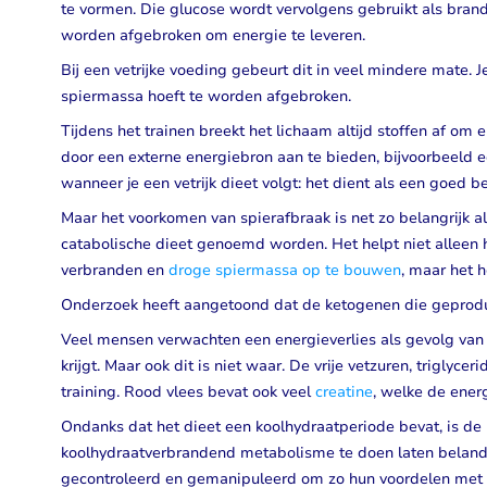
te vormen. Die glucose wordt vervolgens gebruikt als brand
worden afgebroken om energie te leveren.
Bij een vetrijke voeding gebeurt dit in veel mindere mate. 
spiermassa hoeft te worden afgebroken.
Tijdens het trainen breekt het lichaam altijd stoffen af om
door een externe energiebron aan te bieden, bijvoorbeeld e
wanneer je een vetrijk dieet volgt: het dient als een goed
Maar het voorkomen van spierafbraak is net zo belangrijk a
catabolische dieet genoemd worden. Het helpt niet alleen 
verbranden en
droge spiermassa op te bouwen
, maar het h
Onderzoek heeft aangetoond dat de ketogenen die geprodu
Veel mensen verwachten een energieverlies als gevolg van
krijgt. Maar ook dit is niet waar. De vrije vetzuren, trigly
training. Rood vlees bevat ook veel
creatine
, welke de ener
Ondanks dat het dieet een koolhydraatperiode bevat, is de
koolhydraatverbrandend metabolisme te doen laten belande
gecontroleerd en gemanipuleerd om zo hun voordelen met b