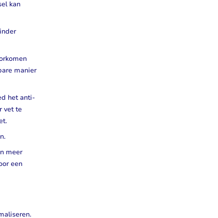
sel kan
inder
voorkomen
kbare manier
d het anti-
 vet te
et.
n.
en meer
voor een
maliseren.