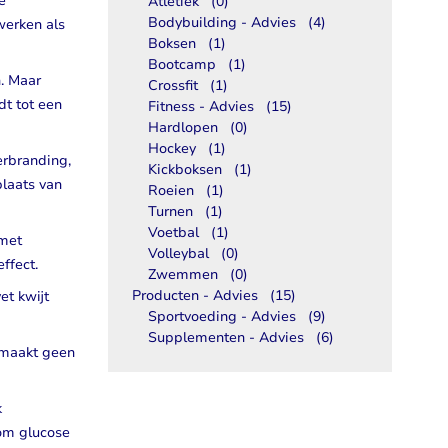
e
Atletiek
(0)
Bodybuilding - Advies
(4)
werken als
Boksen
(1)
Bootcamp
(1)
n. Maar
Crossfit
(1)
dt tot een
Fitness - Advies
(15)
Hardlopen
(0)
Hockey
(1)
erbranding,
Kickboksen
(1)
plaats van
Roeien
(1)
Turnen
(1)
Voetbal
(1)
 met
Volleybal
(0)
ffect.
Zwemmen
(0)
Producten - Advies
(15)
et kwijt
Sportvoeding - Advies
(9)
Supplementen - Advies
(6)
t maakt geen
k
 om glucose