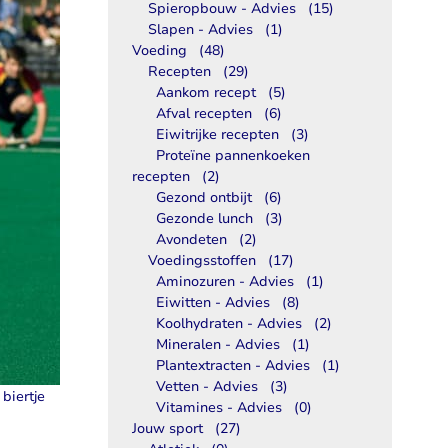
Spieropbouw - Advies
(15)
Libido
Slapen - Advies
(1)
Voeding
(48)
Bekijk alles
Recepten
(29)
Aankom recept
(5)
Afval recepten
(6)
Eiwitrijke recepten
(3)
Proteïne pannenkoeken
recepten
(2)
Gezond ontbijt
(6)
Gezonde lunch
(3)
Avondeten
(2)
Voedingsstoffen
(17)
Aminozuren - Advies
(1)
Eiwitten - Advies
(8)
Koolhydraten - Advies
(2)
Mineralen - Advies
(1)
Plantextracten - Advies
(1)
Vetten - Advies
(3)
biertje
Vitamines - Advies
(0)
Jouw sport
(27)