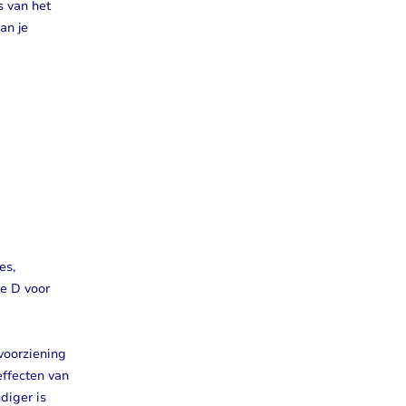
s van het
an je
es,
ne D voor
voorziening
effecten van
diger is