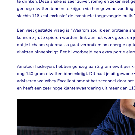
te drinken. Deze shake is zeer zuiver, romig en zeker niet g
genoeg eiwitten binnen te krijgen via hun gewone voeding,
slechts 116 kcal exclusief de eventuele toegevoegde melk. 
Een veel gestelde vraag is "Waarom zou ik een proteïne sh
kunnen zijn. Je spieren worden flink aan het werk gezet en je
dat je lichaam spiermassa gaat verbruiken om energie op 
eiwitten binnenkrijgt. Eet bijvoorbeeld een extra portie ei
Amateur hockeyers hebben genoeg aan 2 gram eiwit per kilo
dag 140 gram eiwitten binnenkrijgt. Dit haal je uit gewone v
adviseren we Whey Excellent omdat het zeer snel door het
en heeft een zeer hoge klantenwaardering uit meer dan 11