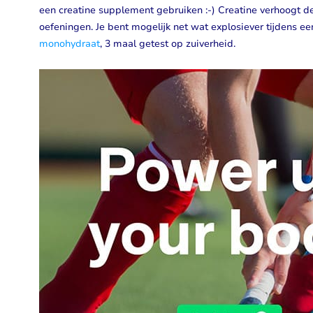
een creatine supplement gebruiken :-) Creatine verhoogt de
oefeningen. Je bent mogelijk net wat explosiever tijdens ee
monohydraat
, 3 maal getest op zuiverheid.