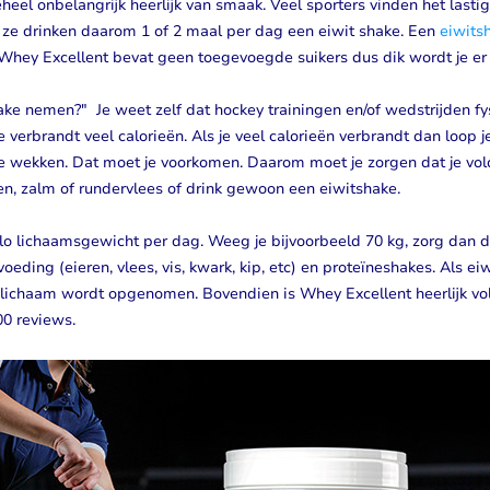
eheel onbelangrijk heerlijk van smaak. Veel sporters vinden het lasti
 ze drinken daarom 1 of 2 maal per dag een eiwit shake. Een
eiwits
Whey Excellent bevat geen toegevoegde suikers dus dik wordt je er 
ake nemen?" Je weet zelf dat hockey trainingen en/of wedstrijden f
 verbrandt veel calorieën. Als je veel calorieën verbrandt dan loop je
te wekken. Dat moet je voorkomen. Daarom moet je zorgen dat je vo
eren, zalm of rundervlees of drink gewoon een eiwitshake.
 lichaamsgewicht per dag. Weeg je bijvoorbeeld 70 kg, zorg dan da
oeding (eieren, vlees, vis, kwark, kip, etc) en proteïneshakes. Als ei
 lichaam wordt opgenomen. Bovendien is Whey Excellent heerlijk vo
00 reviews.