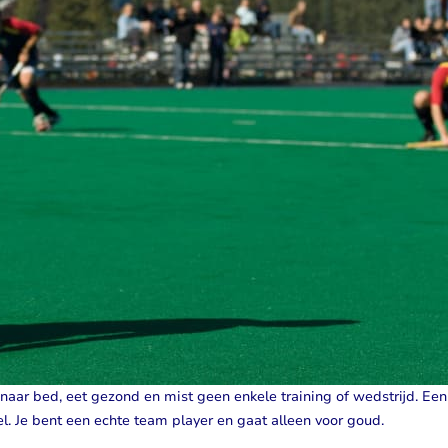
Visolie & Omega
Vitamine D
Bekijk alles
Bekijk alles
d naar bed, eet gezond en mist geen enkele training of wedstrijd. Een 
l. Je bent een echte team player en gaat alleen voor goud.