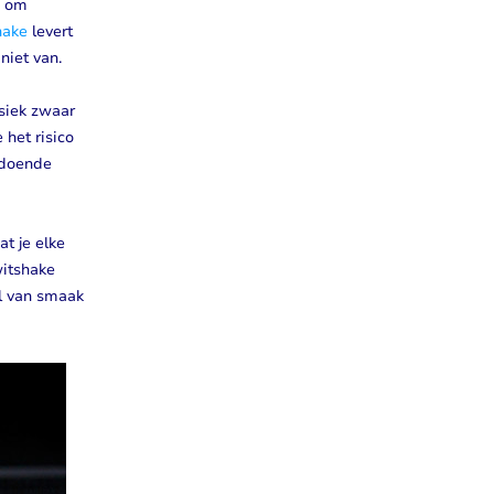
g om
hake
levert
niet van.
ysiek zwaar
 het risico
ldoende
t je elke
witshake
l van smaak