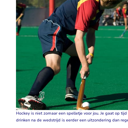
Taurine
Rhodiola
Bekijk alles
Bekijk alles
Hockey is niet zomaar een spelletje voor jou. Je gaat op tij
drinken na de wedstrijd is eerder een uitzondering dan rege