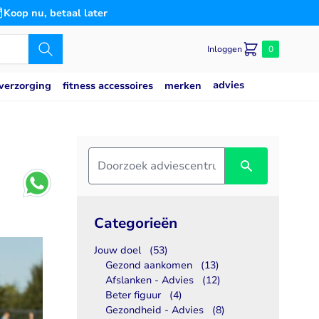
Koop nu, betaal later
Inloggen
0
advies
merken
verzorging
fitness accessoires
Caseine eiwit
poeder
Speciaal voor
Slaap
saat
g
Blaas
es
n
Bloedsuikerspiegel
Detox
Categorieën
Gemoedstoestand
Jouw doel
(53)
Gewrichten
Gezond aankomen
(13)
(thiamine)
w
Hart & Bloedvaten
Afslanken - Advies
(12)
2
svermogen
Hersenen
Beter figuur
(4)
Gezondheid - Advies
(8)
Immuunsysteem