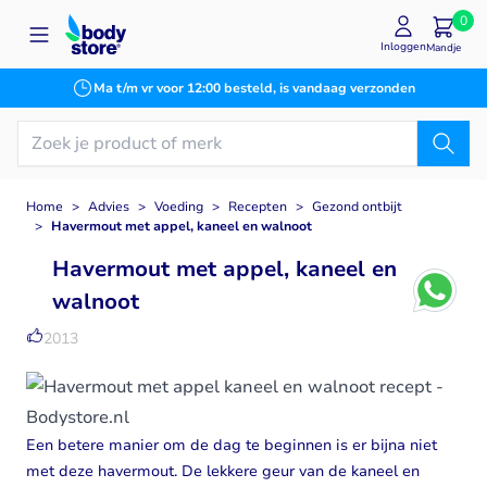
Ga naar de inhoud
0
Inloggen
Mandje
Ma t/m vr voor 12:00 besteld, is vandaag verzonden
Home
>
Advies
>
Voeding
>
Recepten
>
Gezond ontbijt
>
Havermout met appel, kaneel en walnoot
Havermout met appel, kaneel en
walnoot
2013
Een betere manier om de dag te beginnen is er bijna niet
met deze havermout. De lekkere geur van de kaneel en