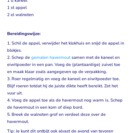
1 tl kaneel
1 st appel
2 el walnoten
Bereidingswijze:
1. Schil de appel, verwijder het klokhuis en snijd de appel in
blokjes.
2. Schep de
gemalen havermout
samen met de kaneel en
eiwitpoeder in een pan. Voeg de (plantaardige) zuivel toe
en maak klaar zoals aangegeven op de verpakking.
3. Roer regelmatig en voeg de kaneel en eiwitpoeder toe.
Blijf roeren totdat hij de juiste dikte heeft bereikt. Zet het
vuur uit.
4. Voeg de appel toe als de havermout nog warm is. Schep
de havermout in een kom of diep bord.
5. Breek de walnoten grof en verdeel deze over de
havermout.
Tip: Je kunt dit ontbijt ook alvast de avond van tevoren