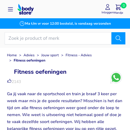
Ga naar de inhoud
0
Inloggen
Mandje
Ma t/m vr voor 12:00 besteld, is vandaag verzonden
Home
>
Advies
>
Jouw sport
>
Fitness - Advies
>
Fitness oefeningen
Fitness oefeningen
2143
Ga jij vaak naar de sportschool en train je braaf 3 keer per
week maar mis je de goede resultaten? Misschien is het dan
tijd om alle fitness oefeningen weer goed onder de loep te
nemen. Wie weet is uitvoering niet helemaal goed of doe je
te vaak dezelfde soort oefeningen. Wij hebben alle
belangrijke fitness oefeningen voor jou op een rijtje gezet.