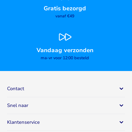
Gratis bezorgd
vanaf €49
Vandaag verzonden
ma-vr voor 12:00 besteld
Contact
Bodystore
Snel naar
Mail:
klantenservice@bodystore.nl
Naar
contactgegevens
Eiwit supplementen
Specialist in gezondheid en fitness
Klantenservice
Eiwitshakes
Breed assortiment
Whey proteïne