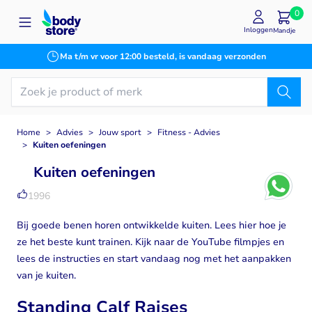
Ga naar de inhoud
0
Inloggen
Mandje
Ma t/m vr voor 12:00 besteld, is vandaag verzonden
Home
>
Advies
>
Jouw sport
>
Fitness - Advies
>
Kuiten oefeningen
Kuiten oefeningen
1996
Bij goede benen horen ontwikkelde kuiten. Lees hier hoe je
ze het beste kunt trainen. Kijk naar de YouTube filmpjes en
lees de instructies en start vandaag nog met het aanpakken
van je kuiten.
Standing Calf Raises