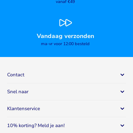
vanaf €49
Vandaag verzonden
ma-vr voor 12:00 besteld
Contact
Bodystore
Snel naar
Mail:
klantenservice@bodystore.nl
Naar
contactgegevens
Eiwit supplementen
Specialist in gezondheid en fitness
Klantenservice
Eiwitshakes
Breed assortiment
Whey proteïne
Klantenservice
Deskundig advies
Sportvoeding
10% korting? Meld je aan!
Spaar voor korting
4.64
/
5
9376
Reviews
Creatine