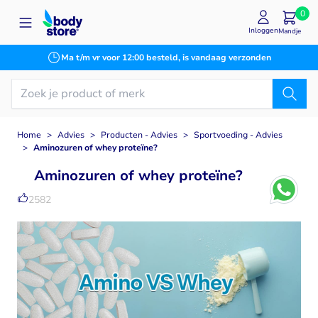
Ga naar de inhoud
0
Inloggen
Mandje
Ma t/m vr voor 12:00 besteld, is vandaag verzonden
Home
>
Advies
>
Producten - Advies
>
Sportvoeding - Advies
>
Aminozuren of whey proteïne?
Aminozuren of whey proteïne?
2582