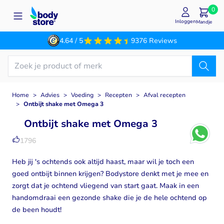
Ga naar de inhoud
0
Inloggen
Mandje
4.64 / 5
9376 Reviews
Home
>
Advies
>
Voeding
>
Recepten
>
Afval recepten
>
Ontbijt shake met Omega 3
Ontbijt shake met Omega 3
1796
Heb jij 's ochtends ook altijd haast, maar wil je toch een
goed ontbijt binnen krijgen? Bodystore denkt met je mee en
zorgt dat je ochtend vliegend van start gaat. Maak in een
handomdraai een gezonde shake die je de hele ochtend op
de been houdt!