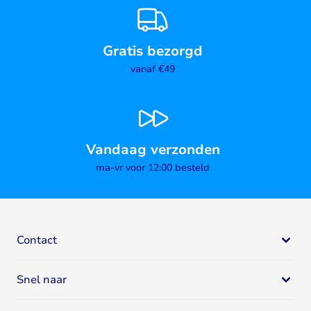
Gratis bezorgd
vanaf €49
Vandaag verzonden
ma-vr voor 12:00 besteld
Contact
Bodystore
Snel naar
Mail:
klantenservice@bodystore.nl
Naar
contactgegevens
Eiwit supplementen