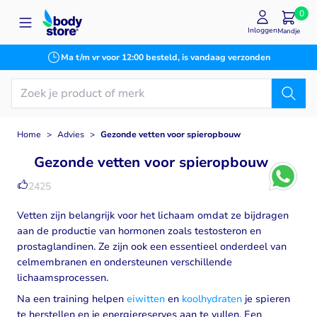
Ga naar de inhoud
0
Inloggen
Mandje
Ma t/m vr voor 12:00 besteld, is vandaag verzonden
Home
>
Advies
>
Gezonde vetten voor spieropbouw
Gezonde vetten voor spieropbouw
2425
Vetten zijn belangrijk voor het lichaam omdat ze bijdragen
aan de productie van hormonen zoals testosteron en
prostaglandinen. Ze zijn ook een essentieel onderdeel van
celmembranen en ondersteunen verschillende
lichaamsprocessen.
Na een training helpen
eiwitten
en
koolhydraten
je spieren
te herstellen en je energiereserves aan te vullen. Een