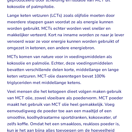
geproduceerd door scheiding en isolatie van MCT uit
kokosolie of palmpitolie.
Lange keten vetzuren (LCTs) zoals olijfolie moeten door
meerdere stappen gaan voordat ze als energie kunnen
worden gebruikt. MCTs echter worden veel sneller en
makkelijker verteerd. Kort na inname worden ze naar je lever
vervoerd waar ze voor energie kunnen worden gebruikt of
omgezet in ketonen, een andere energiebron.
MCTs komen van nature voor in voedingsmiddelen als
kokosolie en palmolie. Echter, deze voedingsmiddelen
bevatten verschillende delen korte, middellange en lange
keten vetzuren. MCT-olie daarentegen bevat 100%
triglyceriden met middellange ketens.
Veel mensen die het ketogeen dieet volgen maken gebruik
van MCT olie, zowel vloeibare als poedervorm. MCT poeder
maakt het gebruik van MCT olie heel gemakkelijk. Voeg
eenvoudigweg de poeder toe aan een maaltijd of een
smoothie, koolhydraatarme sportdranken, kokoswater, of
zelfs koffie. Omdat het een smaakloos, reukloos poeder is,
kun je het aan bijna alles toevoegen om de hoeveelheid