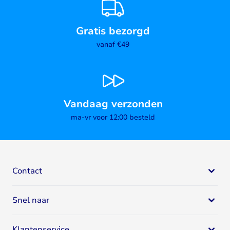
Gratis bezorgd
vanaf €49
Vandaag verzonden
ma-vr voor 12:00 besteld
Contact
Bodystore
Snel naar
Mail:
klantenservice@bodystore.nl
Naar
contactgegevens
Eiwit supplementen
Specialist in gezondheid en fitness
Klantenservice