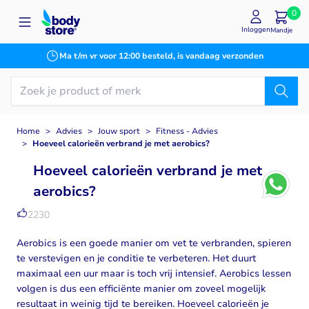
Ga naar de inhoud
0
Inloggen
Mandje
Ma t/m vr voor 12:00 besteld, is vandaag verzonden
Home
>
Advies
>
Jouw sport
>
Fitness - Advies
>
Hoeveel calorieën verbrand je met aerobics?
Hoeveel calorieën verbrand je met
aerobics?
2230
Aerobics is een goede manier om vet te verbranden, spieren
te verstevigen en je conditie te verbeteren. Het duurt
maximaal een uur maar is toch vrij intensief. Aerobics lessen
volgen is dus een efficiënte manier om zoveel mogelijk
resultaat in weinig tijd te bereiken. Hoeveel calorieën je