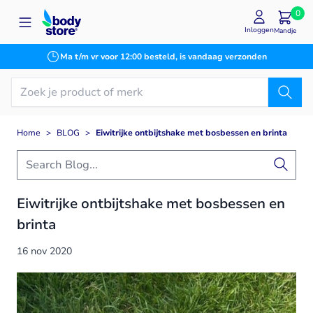
Ga naar de inhoud
0
Inloggen
Mandje
Ma t/m vr voor 12:00 besteld, is vandaag verzonden
Home
>
BLOG
>
Eiwitrijke ontbijtshake met bosbessen en brinta
Eiwitrijke ontbijtshake met bosbessen en
brinta
16 nov 2020