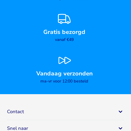
Gratis bezorgd
vanaf €49
Vandaag verzonden
ma-vr voor 12:00 besteld
Contact
Bodystore
Snel naar
Mail:
klantenservice@bodystore.nl