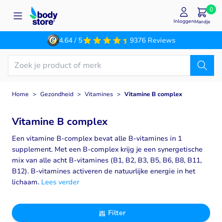
Ga naar de inhoud
0
Inloggen
Mandje
4.64 / 5
9376 Reviews
Home
>
Gezondheid
>
Vitamines
>
Vitamine B complex
Vitamine B complex
Een vitamine B-complex bevat alle B-vitamines in 1
supplement. Met een B-complex krijg je een synergetische
mix van alle acht B-vitamines (B1, B2, B3, B5, B6, B8, B11,
B12). B-vitamines activeren de natuurlijke energie in het
lichaam.
Lees verder
Filter