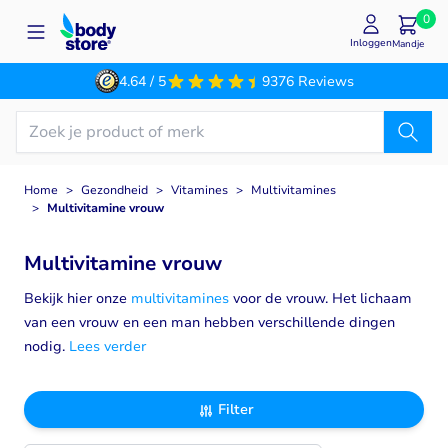
Ga naar de inhoud
0
Inloggen
Mandje
4.64 / 5
9376 Reviews
Home
>
Gezondheid
>
Vitamines
>
Multivitamines
>
Multivitamine vrouw
Multivitamine vrouw
Bekijk hier onze
multivitamines
voor de vrouw. Het lichaam
van een vrouw en een man hebben verschillende dingen
nodig.
Lees verder
Filter