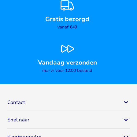
Gratis bezorgd
vanaf €49
Vandaag verzonden
ma-vr voor 12:00 besteld
Contact
Bodystore
Snel naar
Mail:
klantenservice@bodystore.nl
Naar
contactgegevens
Eiwit supplementen
Specialist in gezondheid en fitness