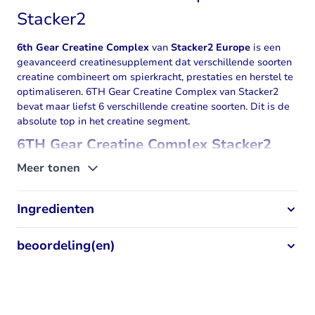
Stacker2
6th Gear Creatine Complex
van
Stacker2 Europe
is een
geavanceerd creatinesupplement dat verschillende soorten
creatine
combineert om spierkracht, prestaties en herstel te
optimaliseren. 6TH Gear Creatine Complex van Stacker2
bevat maar liefst 6 verschillende creatine soorten. Dit is de
absolute top in het creatine segment.
6TH Gear Creatine Complex Stacker2
eigenschappen
Meer tonen
Gepatenteerd zesdelig creatinecomplex
Unieke combinatie met alfa-liponzuur en beta-alanine
Ingredienten
Optimale insulinegevoeligheid en absorptie
Resultaten vanaf de eerste dosis
beoordeling(en)
Zorgt voor meer kracht bij explosieve krachtsinspanningen
Creatine stimuleert spiergroei/(vetvrije)spiermassa bij
explosieve krachtsinspanningen
Ooit was creatine monohydraat een doorbraak:
krachttraining schoot een paar versnellingen omhoog.