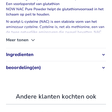
Een voorloperstof van glutathion
NOW NAC Pure Powder helpt de glutathionvoorraad in het
lichaam op peil te houden.
N-acetyl-L-cysteïne (NAC)
is een stabiele vorm van het
aminozuur cysteïne. Cysteïne is, net als methionine, een van
de twee natuurlijke aminozuren die zwavel bevatten. NAC
speelt een belangrijke rol bij de opbouw van eiwitten en
Meer tonen
ondersteunt de aanmaak van
glutathion
. Glutathion is een
peptide die bestaat uit drie aminozuren, namelijk cysteïne,
glycine
en glutaminezuur.
Ingredienten
beoordeling(en)
Andere klanten kochten ook