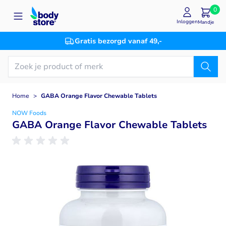
Ga naar de inhoud
0
Inloggen
Mandje
Gratis bezorgd vanaf 49,-
Home
>
GABA Orange Flavor Chewable Tablets
NOW Foods
GABA Orange Flavor Chewable Tablets
Main image
Click to view image in fullscreen