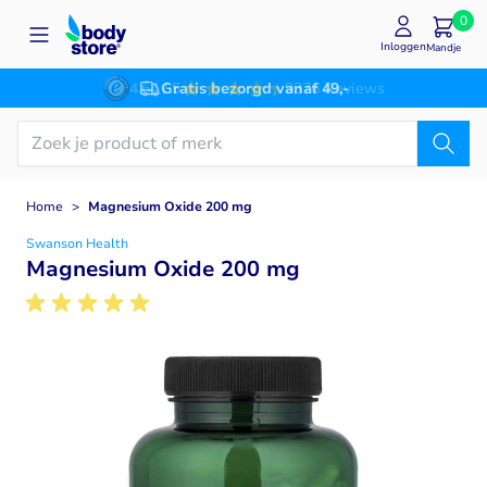
Ga naar de inhoud
0
Inloggen
Mandje
Gratis bezorgd vanaf 49,-
Home
>
Magnesium Oxide 200 mg
Swanson Health
Magnesium Oxide 200 mg
Main image
Click to view image in fullscreen