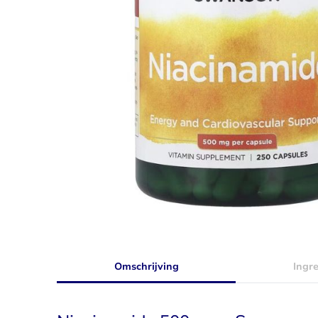
Taurine
Rhodiola
Bekijk alles
Bekijk alles
Omschrijving
Ingr