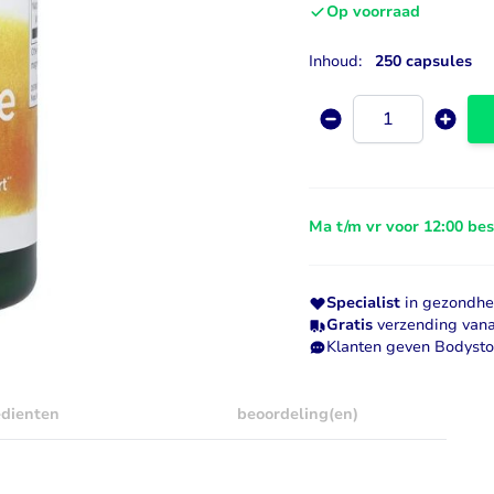
Op voorraad
Visolie & Omega
Vitamine D
Inhoud:
250 capsules
Bekijk alles
Bekijk alles
Aantal
Ma t/m vr voor 12:00 be
Specialist
in gezondhei
Gratis
verzending vana
Klanten geven Bodyst
edienten
beoordeling(en)