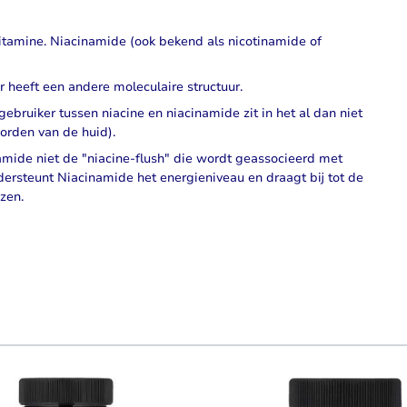
itamine.
Niacinamide
(ook bekend als nicotinamide of
 heeft een andere moleculaire structuur.
 gebruiker tussen
niacine
en niacinamide zit in het al dan niet
worden van de huid).
namide niet de "niacine-flush" die wordt geassocieerd met
ersteunt Niacinamide het energieniveau en draagt bij tot de
ezen.
using the tab key. You can skip the carousel or go straight to carouse