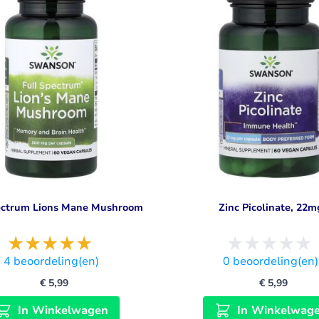
ectrum Lions Mane Mushroom
Zinc Picolinate, 22m
4
beoordeling(en)
0
beoordeling(en)
€ 5,99
€ 5,99
In Winkelwagen
In Winkelwag