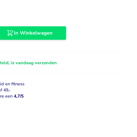
Libido
Bekijk alles
In Winkelwagen
steld, is vandaag verzonden
d en fitness
f 49,-
ore een
4,7/5