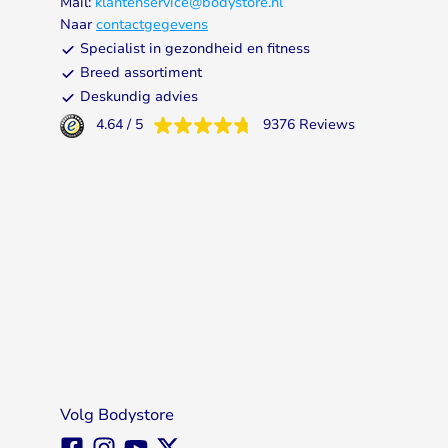
Mail:
klantenservice@bodystore.nl
Naar
contactgegevens
Specialist in gezondheid en fitness
Breed assortiment
Deskundig advies
4.64
/
5
9376
Reviews
Volg Bodystore