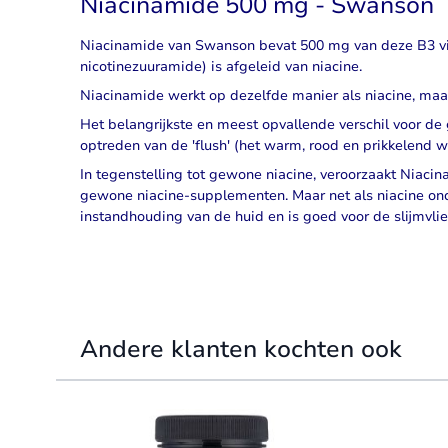
Niacinamide 500 mg - Swanson
Niacinamide van Swanson bevat 500 mg van deze B3 v
nicotinezuuramide) is afgeleid van niacine.
Niacinamide werkt op dezelfde manier als niacine, maar
Het belangrijkste en meest opvallende verschil voor de
optreden van de 'flush' (het warm, rood en prikkelend 
In tegenstelling tot gewone niacine, veroorzaakt Niaci
gewone niacine-supplementen. Maar net als niacine ond
instandhouding van de huid en is goed voor de slijmvli
Andere klanten kochten ook
Navigating through the elements of the carousel is possible 
Press to skip carousel