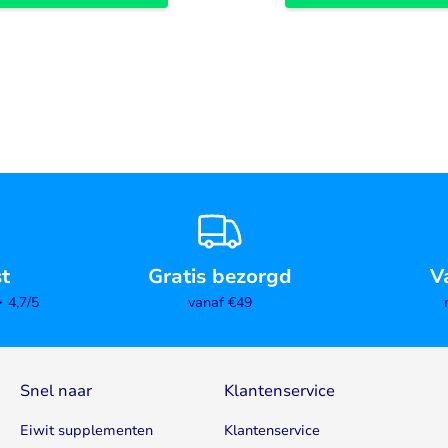
st
Gratis bezorgd
V
4,7/5
vanaf €49
Snel naar
Klantenservice
Eiwit supplementen
Klantenservice