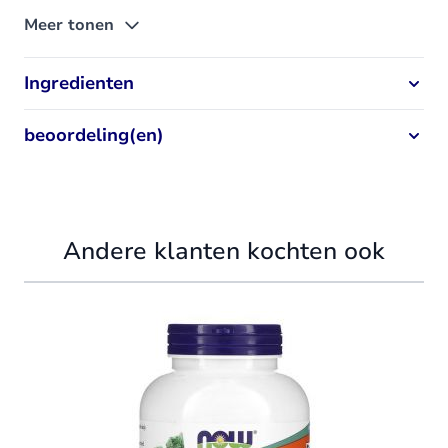
Meer tonen
Ingredienten
beoordeling(en)
Andere klanten kochten ook
Navigating through the elements of the carousel is possible using
Press to skip carousel
Press to go to carousel navigation