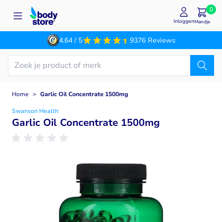
Ga naar de inhoud
0
Inloggen
Mandje
4.64 / 5
9376 Reviews
Home
>
Garlic Oil Concentrate 1500mg
Swanson Health
Garlic Oil Concentrate 1500mg
Main image
Click to view image in fullscreen