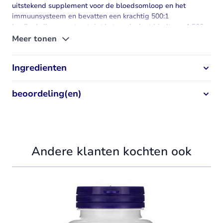
uitstekend supplement voor de bloedsomloop en het
immuunsysteem en bevatten een krachtig 500:1
knoflookolieconcentraat dat het equivalent biedt van 1.500
mg verse knoflookbol.
Meer tonen
*Evaluatie gezondheidsclaim is lopende.
Ingredienten
beoordeling(en)
Andere klanten kochten ook
Navigating through the elements of the carousel is possible using
Press to skip carousel
Press to go to carousel navigation