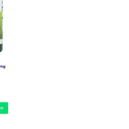
0mg
en