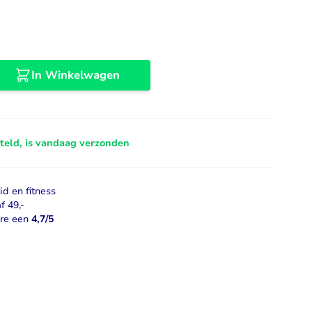
Libido
Bekijk alles
In Winkelwagen
steld, is vandaag verzonden
d en fitness
f 49,-
ore een
4,7/5