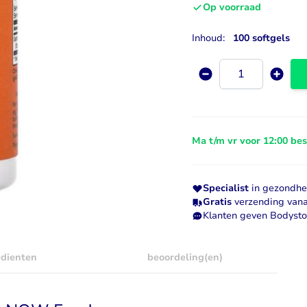
Op voorraad
Visolie & Omega
Vitamine D
Inhoud:
100 softgels
Bekijk alles
Bekijk alles
Aantal
Ma t/m vr voor 12:00 be
Specialist
in gezondhei
Gratis
verzending vana
Klanten geven Bodyst
edienten
beoordeling(en)