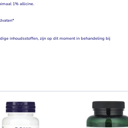
maal 1% allicine.
edvaten*
ige inhoudsstoffen, zijn op dit moment in behandeling bij
using the tab key. You can skip the carousel or go straight to carouse