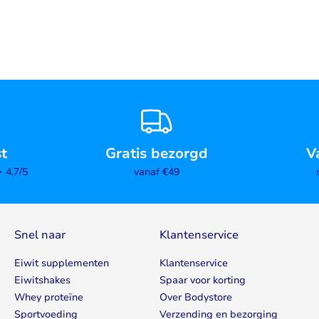
st
Gratis bezorgd
V
4,7/5
vanaf €49
Snel naar
Klantenservice
Eiwit supplementen
Klantenservice
Eiwitshakes
Spaar voor korting
Whey proteïne
Over Bodystore
Sportvoeding
Verzending en bezorging