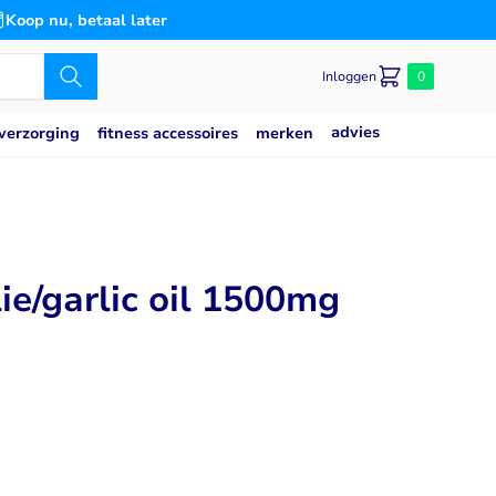
Koop nu, betaal later
Inloggen
0
advies
merken
verzorging
fitness accessoires
Caseine eiwit
poeder
Speciaal voor
Slaap
saat
g
Blaas
ie/garlic oil 1500mg
es
n
Bloedsuikerspiegel
Detox
Gemoedstoestand
Gewrichten
(thiamine)
w
Hart & Bloedvaten
2
svermogen
Hersenen
Immuunsysteem