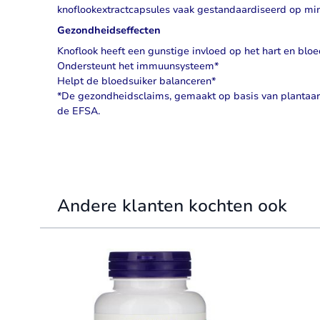
knoflookextractcapsules
vaak gestandaardiseerd op mini
Gezondheidseffecten
Knoflook heeft een gunstige invloed op het hart en blo
Ondersteunt het immuunsysteem*
Helpt de bloedsuiker balanceren*
*De gezondheidsclaims, gemaakt op basis van plantaard
de EFSA.
Andere klanten kochten ook
Navigating through the elements of the carousel is possible 
Press to skip carousel