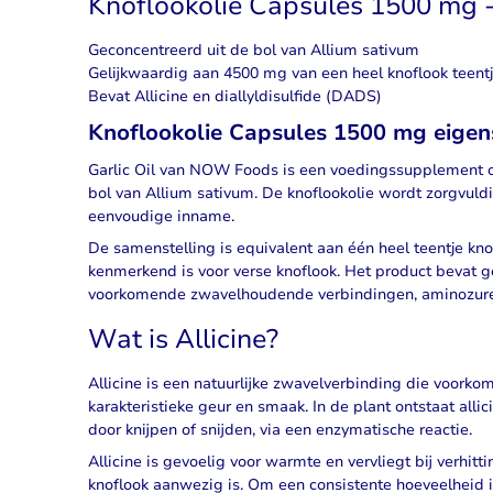
Knoflookolie Capsules 1500 mg
Geconcentreerd uit de bol van Allium sativum
Gelijkwaardig aan 4500 mg van een heel knoflook teent
Bevat Allicine en diallyldisulfide (DADS)
Knoflookolie Capsules 1500 mg eige
Garlic Oil van NOW Foods is een voedingssupplement op
bol van Allium sativum. De knoflookolie wordt zorgvuld
eenvoudige inname.
De samenstelling is equivalent aan één heel teentje knof
kenmerkend is voor verse knoflook. Het product bevat ge
voorkomende zwavelhoudende verbindingen, aminozure
Wat is Allicine?
Allicine is een natuurlijke zwavelverbinding die voorkom
karakteristieke geur en smaak. In de plant ontstaat all
door knijpen of snijden, via een enzymatische reactie.
Allicine is gevoelig voor warmte en vervliegt bij verhitt
knoflook aanwezig is. Om een consistente hoeveelheid