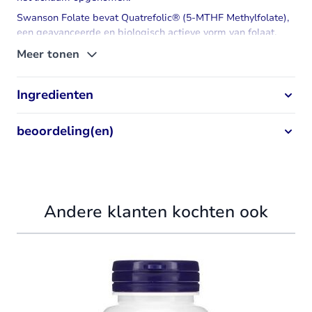
Swanson Folate bevat Quatrefolic® (5-MTHF
Methylfolate
),
een geavanceerde en biologisch actieve vorm van folaat.
Deze vorm is stabiel, goed oplosbaar en wordt beter
Meer tonen
opgenomen dan standaard foliumzuur.
De capsules leveren 680 mcg DFE per dagdosering en zijn
Ingredienten
daarmee geschikt voor wie behoefte heeft aan een
gematigde dagelijkse aanvulling van folaat.
beoordeling(en)
Gezondheidseffecten
Draagt bij aan een normaal psychologisch functioneren
Draagt bij aan een normale bloedvorming
Helpt om vermoeidheid en moeheid te verminderen
Voor het welbevinden van moeder en kind tijdens de
Andere klanten kochten ook
zwangerschap
Draagt bij aan een normaal homocysteïne-metabolisme
Navigating through the elements of the carousel is possible using
Press to skip carousel
Press to go to carousel navigation