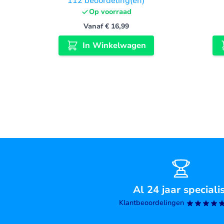
112
beoordeling(en)
Op voorraad
Vanaf
€ 16,99
In Winkelwagen
Al 24 jaar speciali
Klantbeoordelingen