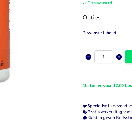
Op voorraad
Visolie & Omega
Vitamine D
Opties
Bekijk alles
Bekijk alles
Gewenste inhoud:
Aantal
Ma t/m vr voor 12:00 be
Specialist
in gezondhei
Gratis
verzending vana
Klanten geven Bodyst