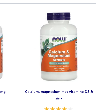
l navigation using the skip links.
0mg
Calcium, magnesium met vitamine D3 &
zink