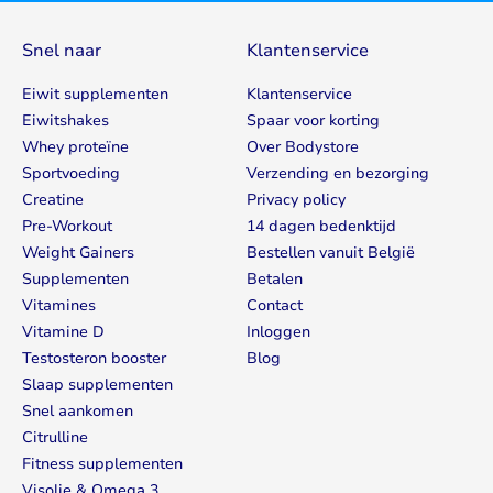
Snel naar
Klantenservice
Eiwit supplementen
Klantenservice
Eiwitshakes
Spaar voor korting
Whey proteïne
Over Bodystore
Sportvoeding
Verzending en bezorging
Creatine
Privacy policy
Pre-Workout
14 dagen bedenktijd
Weight Gainers
Bestellen vanuit België
Supplementen
Betalen
Vitamines
Contact
Vitamine D
Inloggen
Testosteron booster
Blog
Slaap supplementen
Snel aankomen
Citrulline
Fitness supplementen
Visolie & Omega 3