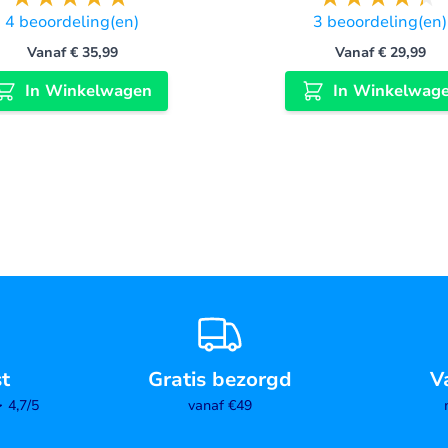
4
beoordeling(en)
3
beoordeling(en)
Vanaf
€ 35,99
Vanaf
€ 29,99
In Winkelwagen
In Winkelwag
st
Gratis bezorgd
V
4,7/5
vanaf €49