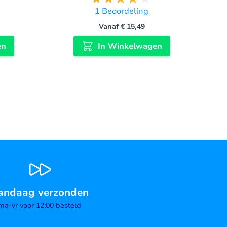
1
Beoordeling
Vanaf
€ 15,49
en
In Winkelwagen
andaag verzonden
ma-vr voor 12:00 besteld