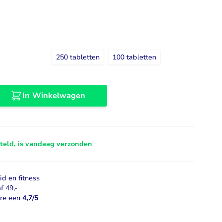
Libido
Bekijk alles
250 tabletten
100 tabletten
In Winkelwagen
steld, is vandaag verzonden
d en fitness
f 49,-
ore een
4,7/5