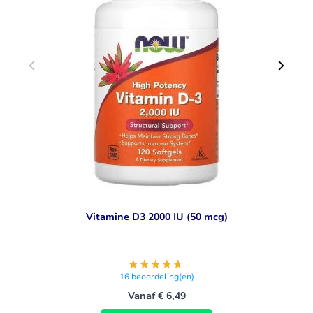
bijdragen aan het behoud van gezonde botten en tanden.
Belangrijkste voordelen van calcium
De bouwsteen voor de aanmaak van botweefsel.
Belangrijk voor de opbouw en het onderhoud van je botten
en je gebit.
Ook nodig voor een goede werking van je zenuwen en
spieren.
Vitamine D3 2000 IU (50 mcg)
16
beoordeling(en)
Vanaf
€ 6,49