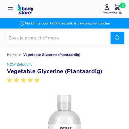
Ga naar de inhoud
0
Inloggen
Mandje
Ma t/m vr voor 12:00 besteld, is vandaag verzonden
Home
>
Vegetable Glycerine (Plantaardig)
NOW Solutions
Vegetable Glycerine (Plantaardig)
Main image
Click to view image in fullscreen