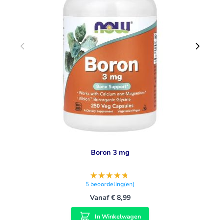
Boron 3 mg
5
beoordeling(en)
Vanaf
€ 8,99
In Winkelwagen