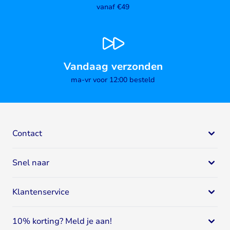
vanaf €49
Vandaag verzonden
ma-vr voor 12:00 besteld
Contact
Bodystore
Snel naar
Mail:
klantenservice@bodystore.nl
Naar
contactgegevens
Eiwit supplementen
Specialist in gezondheid en fitness
Klantenservice
Eiwitshakes
Breed assortiment
Whey proteïne
Klantenservice
Deskundig advies
Sportvoeding
10% korting? Meld je aan!
Spaar voor korting
4.64
/
5
9376
Reviews