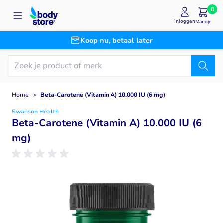
Ga naar de inhoud
0
Inloggen
Mandje
Koop nu, betaal later
Home
>
Beta-Carotene (Vitamin A) 10.000 IU (6 mg)
Swanson Health
Beta-Carotene (Vitamin A) 10.000 IU (6
mg)
Main image
Click to view image in fullscreen