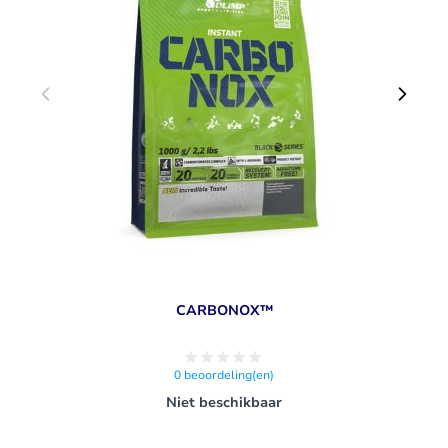
Hulp bij het verminderen van vermoeidheid en moeheid
(pantotheenzuur, niacine, riboflavine, vitamine B12 en B6,
vitamine C)
CARBONOX™
0
beoordeling(en)
Niet beschikbaar