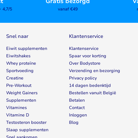
st
Gratis bezorgd
V
4,7/5
vanaf €49
Snel naar
Klantenservice
Eiwit supplementen
Klantenservice
Eiwitshakes
Spaar voor korting
Whey proteïne
Over Bodystore
Sportvoeding
Verzending en bezorging
Creatine
Privacy policy
Pre-Workout
14 dagen bedenktijd
Weight Gainers
Bestellen vanuit België
Supplementen
Betalen
Vitamines
Contact
Vitamine D
Inloggen
Testosteron booster
Blog
Slaap supplementen
Snel aankomen