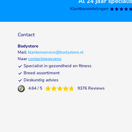
Al 24 jaar speciali
Klantbeoordelingen
Contact
Bodystore
Mail:
klantenservice@bodystore.nl
Naar
contactgegevens
Specialist in gezondheid en fitness
Breed assortiment
Deskundig advies
4.64
/
5
9376
Reviews