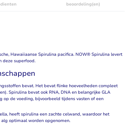
edienten
beoordeling(en)
sche, Hawaiiaanse Spirulina pacifica. NOW® Spirulina levert
in deze superfood.
enschappen
ingsstoffen bevat. Het bevat flinke hoeveelheden compleet
roen). Spirulina bevat ook RNA, DNA en belangrijke GLA
g op de voeding, bijvoorbeeld tijdens vasten of een
rella, heeft spirulina een zachte celwand, waardoor het
de alg optimaal worden opgenomen.