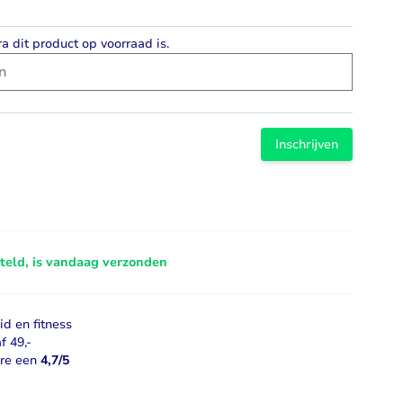
Libido
ra dit product op voorraad is.
Bekijk alles
Inschrijven
steld, is vandaag verzonden
d en fitness
f 49,-
ore een
4,7/5