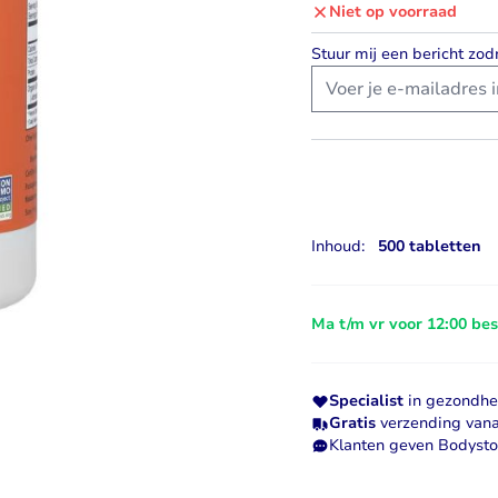
Niet op voorraad
Visolie & Omega
Vitamine D
Stuur mij een bericht zod
Bekijk alles
Bekijk alles
Inhoud:
500 tabletten
Ma t/m vr voor 12:00 be
Specialist
in gezondhei
Gratis
verzending vana
Klanten geven Bodyst