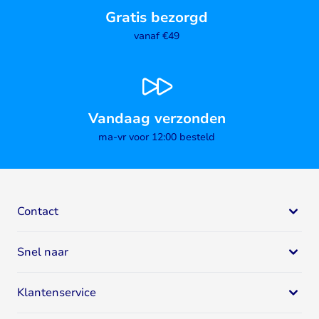
Gratis bezorgd
vanaf €49
Vandaag verzonden
ma-vr voor 12:00 besteld
Contact
Bodystore
Snel naar
Mail:
klantenservice@bodystore.nl
Naar
contactgegevens
Eiwit supplementen
Specialist in gezondheid en fitness
Klantenservice
Eiwitshakes
Breed assortiment
Whey proteïne