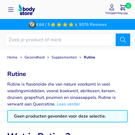
Ga naar de inhoud
0
Inloggen
Mandje
4.64 / 5
9376 Reviews
Home
>
Gezondheid
>
Supplementen
>
Rutine
Rutine
Rutine is flavonoïde die van nature voorkomt in veel
voedingsmiddelen, vooral boekweit, abrikozen, kersen,
druiven, grapefruit, pruimen en sinaasappels. Rutine is
verwant aan Quercetine.
Lees verder
Geen producten gevonden voor deze selectie.