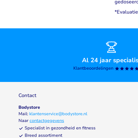
gedoseerde
*Evaluati
Al 24 jaar speciali
Klantbeoordelingen
Contact
Bodystore
Mail:
klantenservice@bodystore.nl
Naar
contactgegevens
Specialist in gezondheid en fitness
Breed assortiment