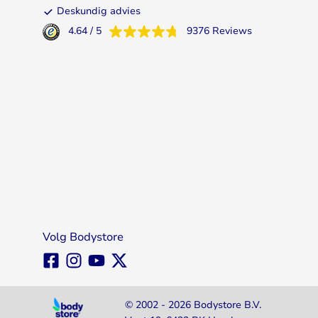
Deskundig advies
4.64
/
5
9376
Reviews
Volg Bodystore
© 2002 - 2026 Bodystore B.V.