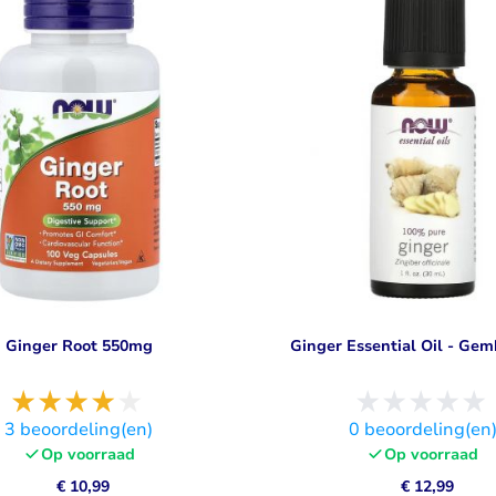
Visolie & Omega
Vitamine D
Bekijk alles
Bekijk alles
Ginger Root 550mg
Ginger Essential Oil - Gem
3
beoordeling(en)
0
beoordeling(en
Op voorraad
Op voorraad
€ 10,99
€ 12,99