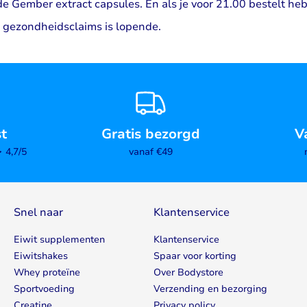
 Gember extract capsules. En als je voor 21.00 bestelt heb 
e gezondheidsclaims is lopende.
st
Gratis bezorgd
V
4,7/5
vanaf €49
Snel naar
Klantenservice
Eiwit supplementen
Klantenservice
Eiwitshakes
Spaar voor korting
Whey proteïne
Over Bodystore
Sportvoeding
Verzending en bezorging
Creatine
Privacy policy