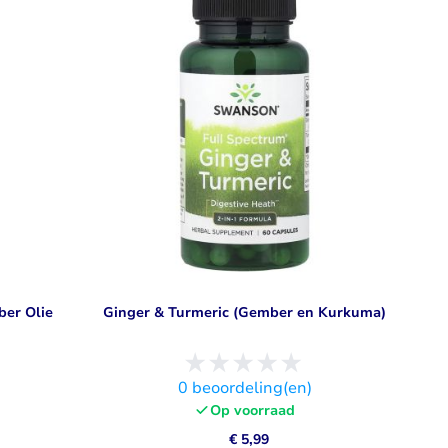
Libido
Bekijk alles
ber Olie
Ginger & Turmeric (Gember en Kurkuma)
)
0
beoordeling(en)
Op voorraad
€ 5,99