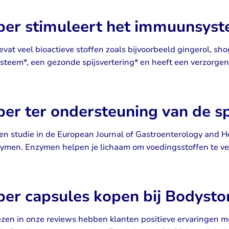
er stimuleert het immuunsys
vat veel bioactieve stoffen zoals bijvoorbeeld gingerol, sh
teem*, een gezonde spijsvertering* en heeft een verzorgend
r ter ondersteuning van de spi
en studie in de European Journal of Gastroenterology and H
men. Enzymen helpen je lichaam om voedingsstoffen te ve
er capsules kopen bij Bodysto
lezen in onze reviews hebben klanten positieve ervaringen m