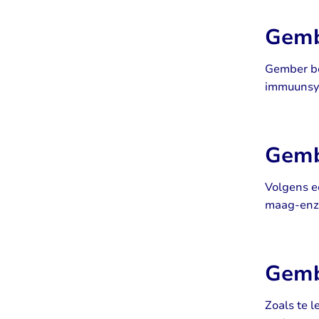
Gemb
Gember be
immuunsys
Gembe
Volgens e
maag-enzy
Gemb
Zoals te 