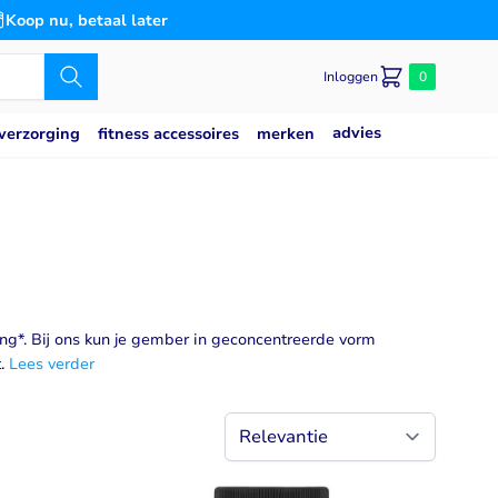
Koop nu, betaal later
Inloggen
0
advies
merken
verzorging
fitness accessoires
Caseine eiwit
poeder
Speciaal voor
Slaap
saat
g
Blaas
es
n
Bloedsuikerspiegel
Detox
ng*. Bij ons kun je gember in geconcentreerde vorm
t.
Lees verder
Gemoedstoestand
Gewrichten
(thiamine)
w
Hart & Bloedvaten
2
svermogen
Hersenen
Immuunsysteem