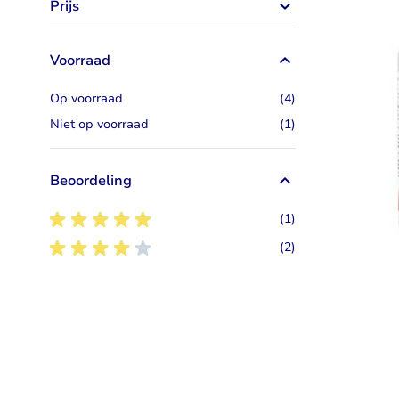
Prijs
Taurine
Rhodiola
Bekijk alles
Bekijk alles
Voorraad
artikelen
Op voorraad
(4)
artikel
Niet op voorraad
(1)
Beoordeling
5
artikel
(1)
4
artikelen
(2)