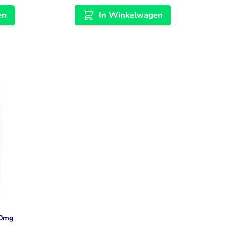
en
In Winkelwagen
50mg