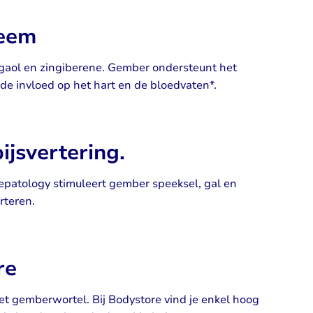
teem
ogaol en zingiberene. Gember ondersteunt het
e invloed op het hart en de bloedvaten*.
jsvertering.
epatology stimuleert gember speeksel, gal en
rteren.
re
et gemberwortel. Bij Bodystore vind je enkel hoog