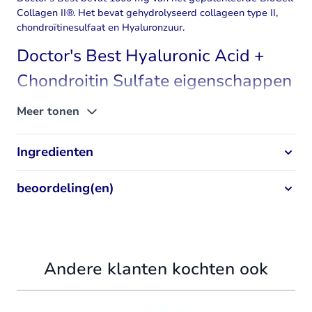
Collagen II®. Het bevat gehydrolyseerd
collageen
type II,
chondroïtinesulfaat en
Hyaluronzuur
.
Doctor's Best Hyaluronic Acid +
Chondroitin Sulfate eigenschappen
Iedere dosering BioCell Collageen II is afkomstig van kippen
Meer tonen
kraakbeen en bevat goed opneembaar, laagmoleculair
Hyaluronzuur. Het is gestandaardiseerd op 10%
Ingredienten
hyaluronzuur, 20% chondroïtinesulfaat en 60% collageen
type II.
beoordeling(en)
Andere klanten kochten ook