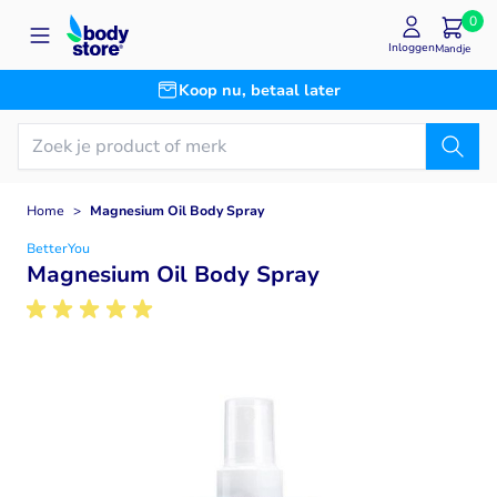
Ga naar de inhoud
0
Inloggen
Mandje
Koop nu, betaal later
Home
>
Magnesium Oil Body Spray
BetterYou
Magnesium Oil Body Spray
Main image
Click to view image in fullscreen