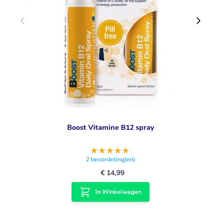
De meermaals bekroonde spray bevat 100% natuurlijke
ingrediënten en levert een pure vorm van Zechstein Inside
magnesiumchloride. Gedolven in het hoge Noorden van
Nederland uit een bron anderhalve kilometer onder de
grond, is ons magnesiumchloride al meer dan 250 miljoen
jaar op natuurlijke wijze gecondenseerd en gezuiverd, vrij
van door de mens veroorzaakte verontreinigende stoffen en
zware metalen. Zechstein Inside magnesiumchloride
garandeert een van nature zuivere bron van magnesium.
Boost Vitamine B12 spray
2
beoordeling(en)
€ 14,99
In Winkelwagen