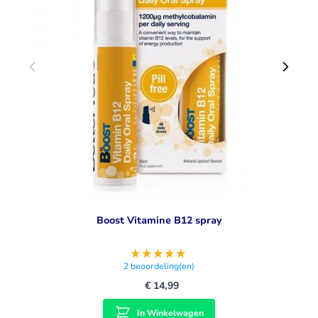
spieren
Onderzoek door Cardiff University heeft aangetoond dat
door het rechtstreeks in de mond te spuiten, idealiter onder
de tong of aan de binnenkant van de wang, het direct via
het slijmvlies in de bloedbaan wordt opgenomen. Dit
voorkomt verlies tijdens het opnameproces. De oplossing is
micro-geëmulgeerd om ervoor te zorgen dat de
deeltjesgrootte op deze manier optimaal is voor opname.
Vitamine D3 is een in vet oplosbare vitamine, daarom
hebben we DLux3000 ontwikkeld op oliebasis (kokosolie als
middellange keten vetzuur), waardoor de opname in het
lichaam wordt verbeterd.
Wie heeft het nodig
Boost Vitamine B12 spray
Vanwege onze veranderende eetgewoonten en omdat we
steeds meer binnen zitten, moet we ervoor zorgen dat we
het hele jaar door een gezond vitamine D-gehalte
2
beoordeling(en)
behouden.
€ 14,99
Het Engelse ministerie van Volksgezondheid noemt de
volgende groepen echter 'risicovol' en zou suppletie sterk
In Winkelwagen