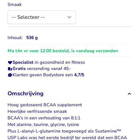
Smaak
Inhoud:
536 g
Ma t/m vr voor 12:00 besteld, is vandaag verzonden
Specialist
in gezondheid en fitness
Gratis
verzending vanaf 49,-
Klanten geven Bodystore een
4,7/5
Omschrijving
Hoog gedoseerd BCAA supplement
Heerlijke verfrissende smaak
BCAA's in een verhouding van 8:1:1
Met alanine, taurine, glycine, lysine
Plus L-alanyl-L-glutamine toegevoegd als Sustamine™
USP Labs was het eerste bedrijf ter wereld dat een
BCAA