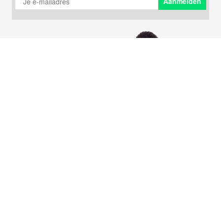
Aanmelden
Bestellen vanuit België
Vitamine D
Betalen
Testosteron booster
Contact
Slaap supplementen
Inloggen
Snel aankomen
Blog
Citrulline
Fitness supplementen
Visolie & Omega 3
Volg Bodystore
© 2002 - 2026 Bodystore B.V.
Vogt 19, 6422 RK Heerlen
Algemene voorwaarden
|
Disclaimer
|
Contact